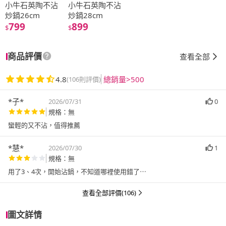
小牛石英陶不沾
小牛石英陶不沾
炒鍋26cm
炒鍋28cm
799
899
$
$
商品評價
查看全部
4.8
總銷量>500
(106則評價)
*子*
2026/07/31
0
規格：無
蠻輕的又不沾，值得推薦
*慧*
2026/07/30
1
規格：無
查看全部評價(106)
圖文詳情