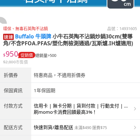
環保、無毒石英陶不沾鍋
品號：
14931605
Buffalo 牛頭牌
小牛石英陶不沾鍋炒鍋30cm(雙導
角/不含PFOA.PFAS/塑化劑檢測通過/瓦斯爐.IH爐適用)
950
$
促銷價
總銷量>500
$
2,800
市售價
折價券
特惠商品，不適用折價券
保固資訊
1年保固期
付款方式
信用卡 | 無卡分期 | 貨到付款 | 行動支付 | 超
商付款 | ATM | 銀聯卡
刷momo卡消費回饋最高3%！
配送方式
快速到貨/離島配送
未滿$490 運費$75