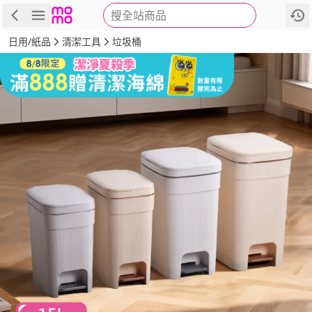
搜全站商品
商品
評價
詳情
規格
推薦
日用/紙品
清潔工具
垃圾桶