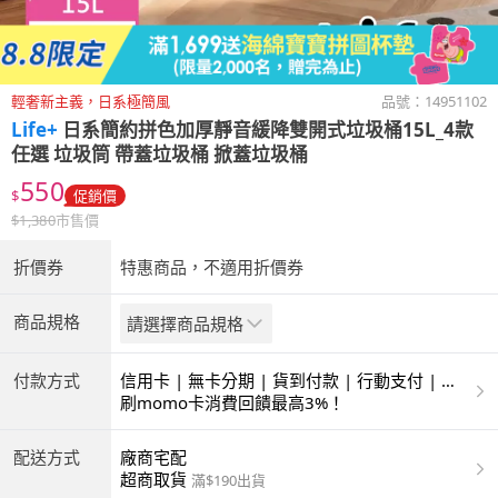
輕奢新主義，日系極簡風
品號：
14951102
Life+
日系簡約拼色加厚靜音緩降雙開式垃圾桶15L_4款
任選 垃圾筒 帶蓋垃圾桶 掀蓋垃圾桶
550
$
促銷價
$
1,380
市售價
折價券
特惠商品，不適用折價券
商品規格
請選擇商品規格
付款方式
信用卡 | 無卡分期 | 貨到付款 | 行動支付 | 超
商付款 | ATM | 銀聯卡
刷momo卡消費回饋最高3%！
配送方式
廠商宅配
超商取貨
滿$190出貨