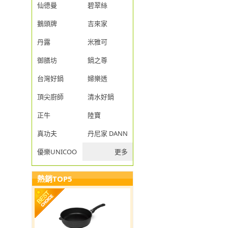
仙德曼
碧翠絲
鵝頭牌
吉來家
丹露
米雅可
御膳坊
鍋之尊
台灣好鍋
婦樂透
頂尖廚師
清水好鍋
正牛
陸寶
真功夫
丹尼家 DANNY JIA
優樂UNICOOK
更多
熱銷TOP5