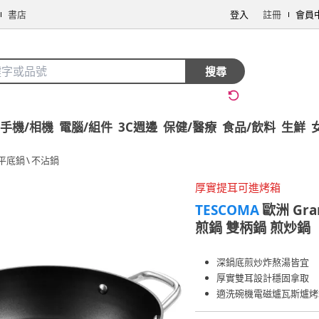
書店
登入
註冊
會員
搜尋
手機/相機
電腦/組件
3C週邊
保健/醫療
食品/飲料
生鮮
平底鍋
\
不沾鍋
厚實提耳可進烤箱
TESCOMA
歐洲 Gr
煎鍋 雙柄鍋 煎炒鍋
深鍋底煎炒炸熬湯皆宜
厚實雙耳設計穩固拿取
適洗碗機電磁爐瓦斯爐烤