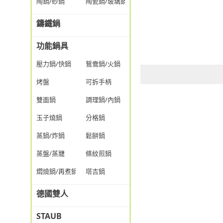
陶鍋/砂鍋
陶瓷鍋/玻璃鍋/透明鍋
鑄鐵鍋
功能鍋具
壓力鍋/快鍋
鴛鴦鍋/火鍋
烤盤
可拆手柄
雙面鍋
調理鍋/內鍋
玉子燒鍋
分格鍋
蒸鍋/炸鍋
鬆餅鍋
蒸盤/蒸籠
條紋煎鍋
燜燒鍋/再煮鍋
塔吉鍋
德國雙人
STAUB