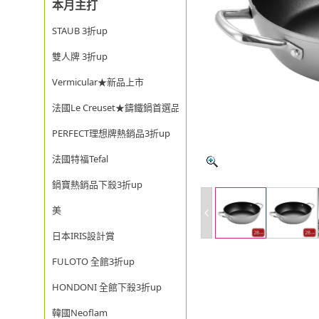
本月主打
STAUB 3折up
雙人牌 3折up
Vermicular★新品上市
法國Le Creuset★鑄鐵鍋首選品牌
PERFECT理想牌熱銷品3折up
法國特福Tefal
鍋寶熱銷品下殺3折up
美
日本IRIS設計賞
FULOTO 全館3折up
HONDONI 全館下殺3折up
韓國Neoflam