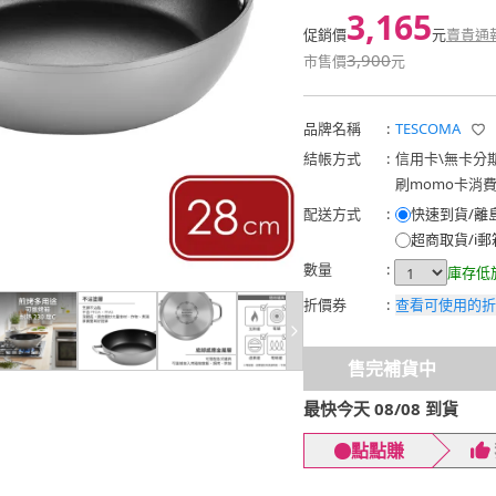
3,165
促銷價
元
賣貴通
3,900
市售價
元
品牌名稱
:
TESCOMA
結帳方式
:
信用卡
\
無卡分
刷momo卡消
配送方式
:
快速到貨/離
超商取貨/i郵
數量
:
庫存低
折價券
:
查看可使用的折
售完補貨中
最快今天 08/08 到貨
點點賺