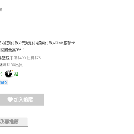
報
期
\
貨到付款
\
行動支付
\
超商付款
\
ATM
\
銀聯卡
費回饋最高3%！
島配送
未滿$490 運費$75
箱
滿$190出貨
於
組
1
價券
加入追蹤
我要推薦