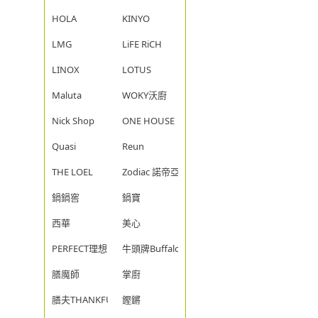
HOLA
KINYO
LMG
LiFE RiCH
LINOX
LOTUS
Maluta
WOKY沃廚
Nick Shop
ONE HOUSE
Quasi
Reun
THE LOEL
Zodiac 諾帝亞
鍋鍋窖
鍋寶
西華
美心
PERFECT理想
牛頭牌Buffalo
膳魔師
掌廚
膳夫THANKFUL
鏗鏘