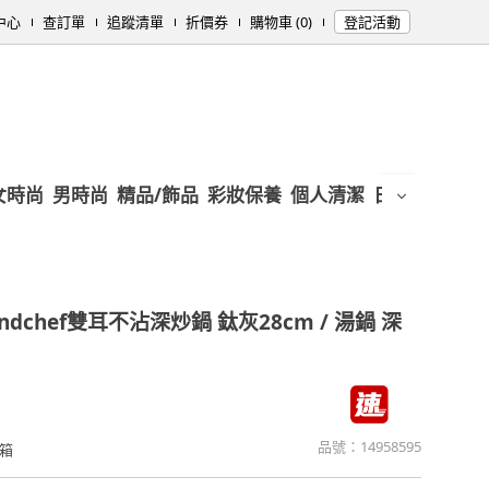
中心
查訂單
追蹤清單
折價券
購物車 (0)
登記活動
女時尚
男時尚
精品/飾品
彩妝保養
個人清潔
日用/紙品
母
andchef雙耳不沾深炒鍋 鈦灰28cm / 湯鍋 深
品號：
14958595
箱