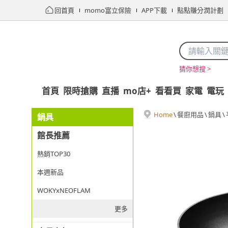
回首頁
momo富立保險
APP下載
點點賺分潤計劃
猜你想搜 >
首頁
限時搶購
直播
mo店+
看看買
家電
電玩
Home
\
餐廚用品
\
鍋具
\
鍋具
館長推薦
熱銷TOP30
本週新品
WOKYxNEOFLAM
更多