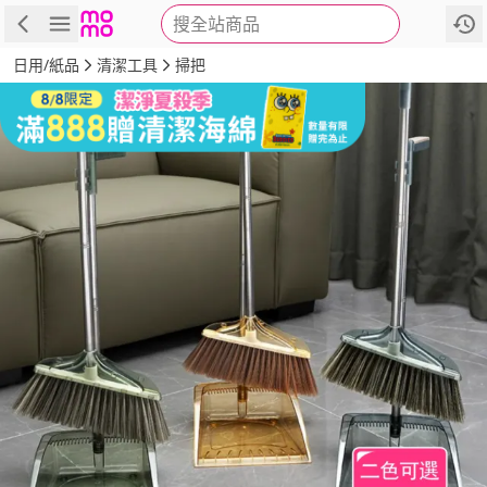
搜全站商品
商品
評價
詳情
規格
推薦
日用/紙品
清潔工具
掃把