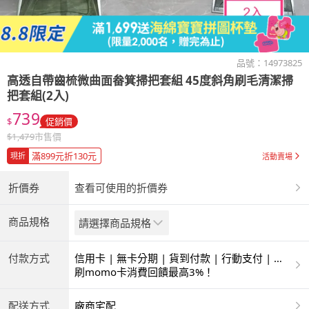
品號：
14973825
高透自帶齒梳微曲面畚箕掃把套組 45度斜角刷毛清潔掃
把套組(2入)
739
$
促銷價
$
1,479
市售價
滿899元折130元
現折
活動賣場
折價券
查看可使用的折價券
商品規格
請選擇商品規格
付款方式
信用卡 | 無卡分期 | 貨到付款 | 行動支付 | 超
商付款 | ATM | 銀聯卡
刷momo卡消費回饋最高3%！
配送方式
廠商宅配