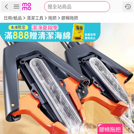
搜全站商品
商品
評價
詳情
規格
推薦
日用/紙品
清潔工具
拖把
膠棉拖把