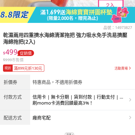
品號：
14973827
乾濕兩用四重擠水海綿清潔拖把 強力吸水免手洗易擠壓
海綿拖把(2入)
499
$
促銷價
$
999
市售價
滿899元折130元
現折
活動賣場
折價券
特惠商品，不適用折價券
付款方式
信用卡 | 無卡分期 | 貨到付款 | 行動支付 | 超
商付款 | ATM | 銀聯卡
刷momo卡消費回饋最高3%！
配送方式
廠商宅配