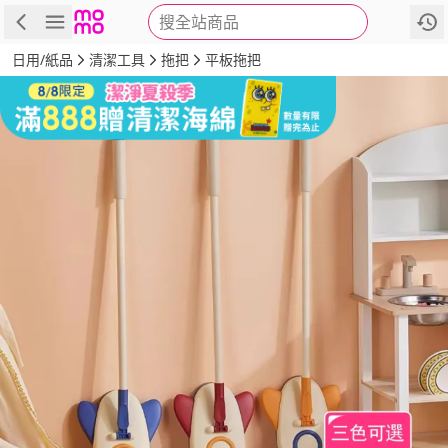
搜全站商品
商品
評價
詳情
規格
推薦
日用/紙品
清潔工具
拖把
平板拖把