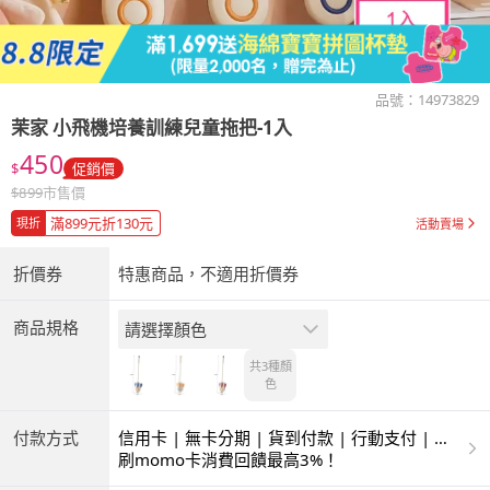
品號：
14973829
茉家 小飛機培養訓練兒童拖把-1入
450
$
促銷價
$
899
市售價
滿899元折130元
現折
活動賣場
折價券
特惠商品，不適用折價券
商品規格
請選擇顏色
共3種
顏
色
付款方式
信用卡 | 無卡分期 | 貨到付款 | 行動支付 | 超
商付款 | ATM | 銀聯卡
刷momo卡消費回饋最高3%！