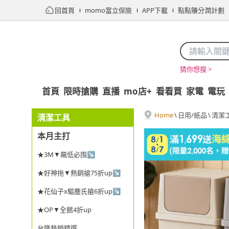
回首頁
momo富立保險
APP下載
點點賺分潤計劃
猜你想搜 >
首頁
限時搶購
直播
mo店+
看看買
家電
電玩
Home
\
日用/紙品
\
清潔
清潔工具
本月主打
★3M▼飆低必囤↘
★好神拖▼熱銷搶75折up↘
★花仙子x驅塵氏搶6折up↘
★OP▼全館4折up
台隆熱銷精選