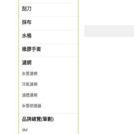
刮刀
抹布
水桶
橡膠手套
濾網
水管濾網
冷氣濾網
油煙濾網
水管疏通器
品牌總覽(筆劃)
3M