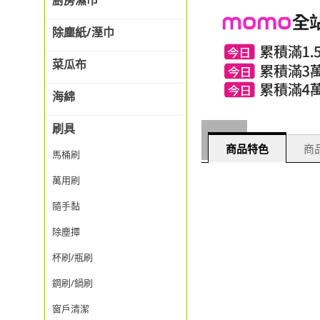
廚房濕巾
除塵紙/溼巾
菜瓜布
海綿
刷具
商品特色
商品
馬桶刷
萬用刷
隨手黏
除塵撢
杯刷/瓶刷
鋼刷/鍋刷
窗戶清潔