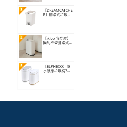
3
【DREAMCATCHE
R】腳踏式垃圾桶
15L(垃圾桶 垃圾
筒 帶蓋垃圾桶 掀
蓋垃圾桶 踩踏垃
圾桶 廁所廚房)
4
【ikloo 宜酷屋】
簡約窄型腳踏式垃
圾桶 加高款15L
(緩降功能 附提把
輕奢簡約)
5
【ELPHECO】防
水感應垃圾桶7公
升 ELPH5712