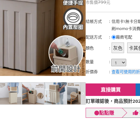
799
市售價
元
結帳方式
:
信用卡
\
無卡分
刷momo卡消
配送方式
:
廠商宅配
灰色
卡其
顏色
:
數量
:
折價券
:
查看可使用的折
直接購買
訂單確認後，商品預計2026
點點賺