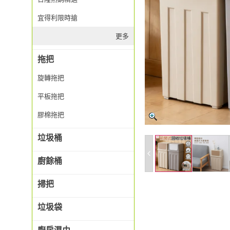
宜得利限時搶
更多
拖把
旋轉拖把
平板拖把
膠棉拖把
垃圾桶
廚餘桶
掃把
垃圾袋