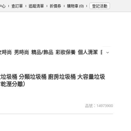
中心
查訂單
追蹤清單
折價券
購物車 (0)
登記活動
女時尚
男時尚
精品/飾品
彩妝保養
個人清潔
日用/紙品
母
垃圾桶 分類垃圾桶 廚房垃圾桶 大容量垃圾
/乾溼分離）
品號：
14973900