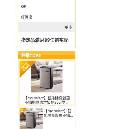
OP
好神拖
更多
指定品滿$499任選宅配
熱銷TOP5
【mo select】智能除臭殺菌
不鏽鋼感應垃圾桶30L(雙開
蓋/大容量/附充電電池/mo選)
2
【mo select】智
能除臭殺菌不鏽鋼
感應垃圾桶30L(雙
開蓋/大容量/附充
電電池)