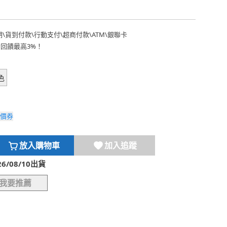
期
\
貨到付款
\
行動支付
\
超商付款
\
ATM
\
銀聯卡
費回饋最高3%！
色
價券
放入購物車
加入追蹤
/08/10出貨
我要推薦