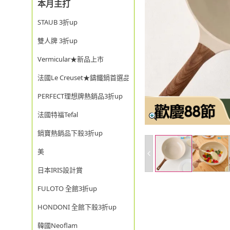
本月主打
STAUB 3折up
雙人牌 3折up
Vermicular★新品上市
法國Le Creuset★鑄鐵鍋首選品牌
PERFECT理想牌熱銷品3折up
法國特福Tefal
鍋寶熱銷品下殺3折up
美
日本IRIS設計賞
FULOTO 全館3折up
HONDONI 全館下殺3折up
韓國Neoflam