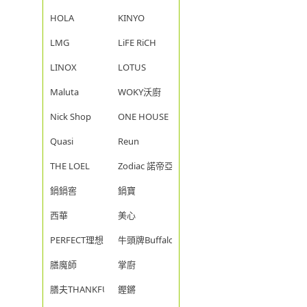
HOLA
KINYO
LMG
LiFE RiCH
LINOX
LOTUS
Maluta
WOKY沃廚
Nick Shop
ONE HOUSE
Quasi
Reun
THE LOEL
Zodiac 諾帝亞
鍋鍋窖
鍋寶
西華
美心
PERFECT理想
牛頭牌Buffalo
膳魔師
掌廚
膳夫THANKFUL
鏗鏘