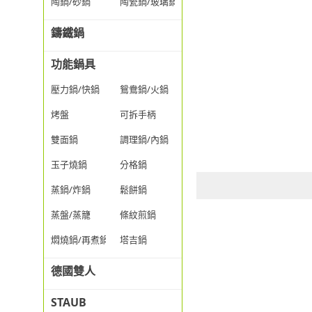
陶鍋/砂鍋
陶瓷鍋/玻璃鍋/透明鍋
鑄鐵鍋
功能鍋具
壓力鍋/快鍋
鴛鴦鍋/火鍋
烤盤
可拆手柄
雙面鍋
調理鍋/內鍋
玉子燒鍋
分格鍋
蒸鍋/炸鍋
鬆餅鍋
蒸盤/蒸籠
條紋煎鍋
燜燒鍋/再煮鍋
塔吉鍋
德國雙人
STAUB