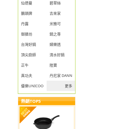
仙德曼
碧翠絲
鵝頭牌
吉來家
丹露
米雅可
御膳坊
鍋之尊
台灣好鍋
婦樂透
頂尖廚師
清水好鍋
正牛
陸寶
真功夫
丹尼家 DANNY JIA
優樂UNICOOK
更多
熱銷TOP5