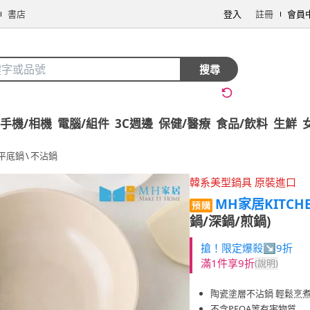
書店
登入
註冊
會員
搜尋
手機/相機
電腦/組件
3C週邊
保健/醫療
食品/飲料
生鮮
平底鍋
\
不沾鍋
韓系美型鍋具 原裝進口
MH家居KITCH
鍋/深鍋/煎鍋)
搶！限定爆殺↘9折
滿1件享9折
(說明)
陶瓷塗層不沾鍋 輕鬆烹
不含PFOA等有害物質