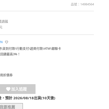
品號：
14984564
貴通報
元
EN
期
\
貨到付款
\
行動支付
\
超商付款
\
ATM
\
銀聯卡
費回饋最高3%！
用折價券
加入追蹤
計 2026/08/18出貨(10天後)
我要推薦