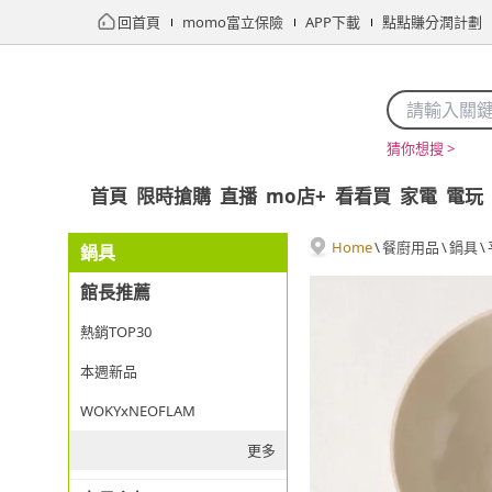
回首頁
momo富立保險
APP下載
點點賺分潤計劃
猜你想搜 >
首頁
限時搶購
直播
mo店+
看看買
家電
電玩
Home
\
餐廚用品
\
鍋具
\
鍋具
館長推薦
熱銷TOP30
本週新品
WOKYxNEOFLAM
更多