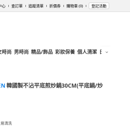
中心
查訂單
追蹤清單
折價券
購物車 (0)
登記活動
女時尚
男時尚
精品/飾品
彩妝保養
個人清潔
日用/紙品
母
EN
韓國製不沾平底煎炒鍋30CM(平底鍋/炒
煮易清洗