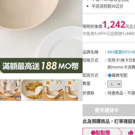
平底深煎鍋30公分
1,242
限時折後價
元
賣
1,971
1,380
市售價
元
促銷價
品牌名稱
:
MH家居KITCH
結帳方式
:
信用卡
\
無卡分
刷momo卡消
配送方式
:
廠商宅配
數量
:
折價券
:
特惠商品，不適
售完補貨中
此為預購商品，訂單確認後，預
點點賺