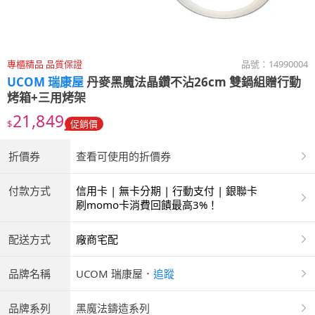
專櫃精品 品質保證
品號：
14990004
UCOM 瑞康屋
丹麥黑魔法晶鑽不沾26cm 雙鍋組贈行動
烤箱+三用烤架
21,849
$
促銷價
折價券
查看可使用的折價券
付款方式
信用卡 | 無卡分期 | 行動支付 | 銀聯卡
刷momo卡消費回饋最高3%！
配送方式
廠商宅配
品牌名稱
UCOM 瑞康屋
．
追蹤
品牌系列
黑魔法鑄造系列