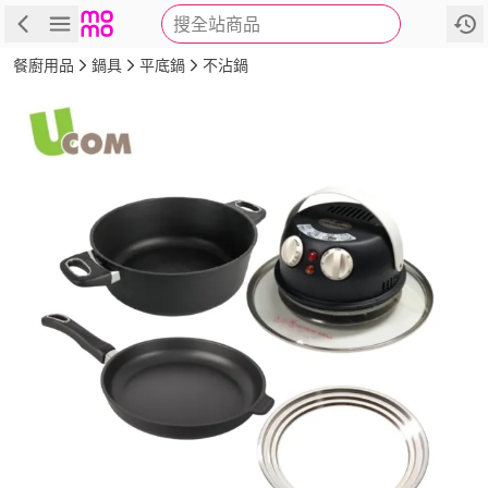
搜全站商品
商品
評價
詳情
規格
推薦
餐廚用品
鍋具
平底鍋
不沾鍋