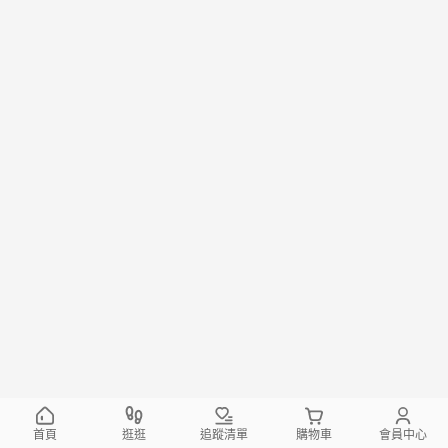
首頁
逛逛
追蹤清單
購物車
會員中心