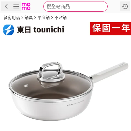
搜全站商品
商品
評價
詳情
規格
推薦
餐廚用品
鍋具
平底鍋
不沾鍋