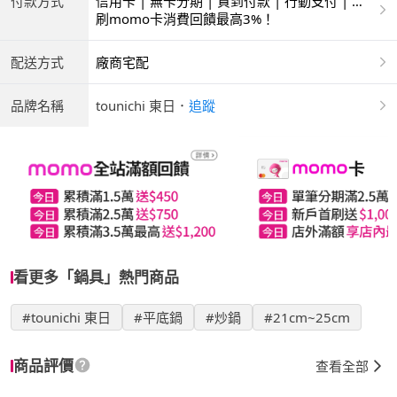
付款方式
信用卡 | 無卡分期 | 貨到付款 | 行動支付 | 超
商付款 | ATM | 銀聯卡
刷momo卡消費回饋最高3%！
配送方式
廠商宅配
品牌名稱
tounichi 東日
．
追蹤
看更多「鍋具」熱門商品
#tounichi 東日
#平底鍋
#炒鍋
#21cm~25cm
商品評價
查看全部