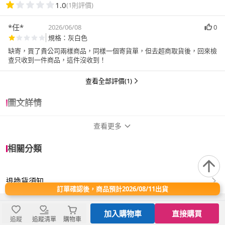
1.0
(1則評價)
*任*
2026/06/08
0
規格：灰白色
缺寄，買了貴公司兩樣商品，同樣一個寄貨單，但去超商取貨後，回來檢
查只收到一件商品，這件沒收到！
查看全部評價(1)
圖文詳情
查看更多
商品規格
相關分類
品牌名稱
tounichi 東日
退換貨須知
尺寸
21cm~25cm
訂單確認後，商品預計2026/08/11出貨
材質
鈦
加入購物車
直接購買
追蹤
追蹤清單
購物車