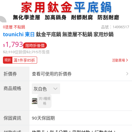
0塗層 不粘鍋
品號：
14996517
tounichi 東日
鈦金平底鍋 無塗層不粘鍋 家用炒鍋
1,793
$
限時折後價
$
2,110
促銷價
$
2,715
市售價
滿1件享85折
現折
活動賣場
折價券
查看可使用的折價券
商品規格
灰白色
共1種
規
格
保固資訊
90天保固期