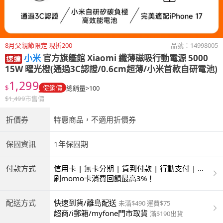
8月父親節限定 現折200
品號：
14998005
小米
官方旗艦館 Xiaomi 纖薄磁吸行動電源 5000
15W 曜光橙(通過3C認證/0.6cm超薄/小米首款自研電池)
1,299
$
促銷價
總銷量>100
$
1,499
市售價
折價券
特惠商品，不適用折價券
保固資訊
1年保固期
付款方式
信用卡 | 無卡分期 | 貨到付款 | 行動支付 | 超
商付款 | ATM | 銀聯卡
刷momo卡消費回饋最高3%！
配送方式
快速到貨/離島配送
未滿$490 運費$75
超商/i郵箱/myfone門市取貨
滿$190出貨