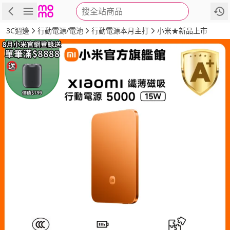
搜全站商品
商品
評價
詳情
規格
推薦
3C週邊
行動電源/電池
行動電源本月主打
小米★新品上市