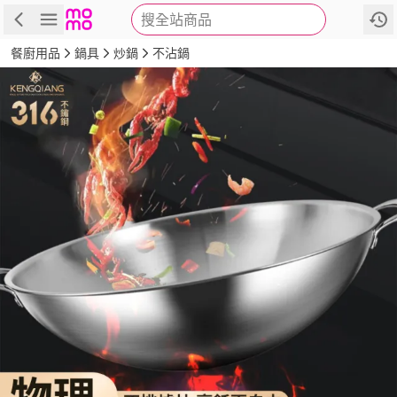
搜全站商品
商品
評價
詳情
規格
推薦
餐廚用品
鍋具
炒鍋
不沾鍋