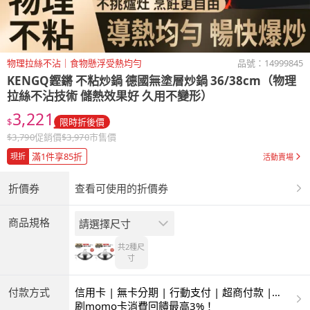
物理拉絲不沾｜食物懸浮受熱均勻
品號：
14999845
KENGQ鏗鏘 不粘炒鍋 德國無塗層炒鍋 36/38cm（物理
拉絲不沾技術 儲熱效果好 久用不變形）
3,221
$
限時折後價
$
3,790
促銷價
$
3,970
市售價
滿1件享85折
現折
活動賣場
折價券
查看可使用的折價券
商品規格
請選擇尺寸
共2種
尺
寸
付款方式
信用卡 | 無卡分期 | 行動支付 | 超商付款 |
ATM | 銀聯卡
刷momo卡消費回饋最高3%！