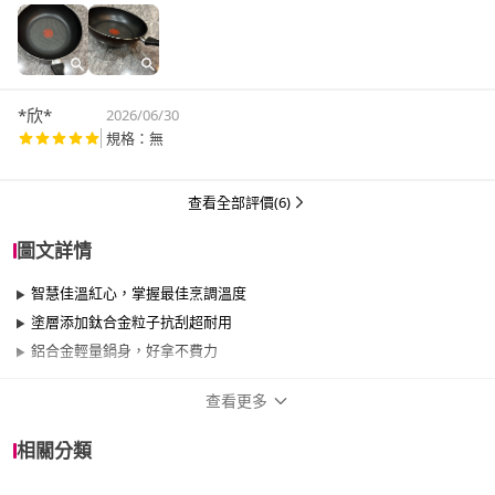
*欣*
2026/06/30
規格：無
查看全部評價(6)
圖文詳情
智慧佳溫紅心，掌握最佳烹調溫度
塗層添加鈦合金粒子抗刮超耐用
鋁合金輕量鍋身，好拿不費力
查看更多
商品規格
相關分類
品牌名稱
Tefal 特福