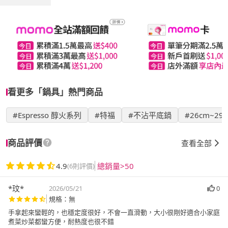
看更多「鍋具」熱門商品
#Espresso 醇火系列
#特福
#不沾平底鍋
#26cm~29
商品評價
查看全部
4.9
總銷量>50
(6則評價)
*玟*
2026/05/21
0
規格：無
手拿起來蠻輕的，也穩定度很好，￼不會一直滑動，大小很剛好適合小家庭
煮菜炒菜都蠻方便，￼耐熱度也很不錯