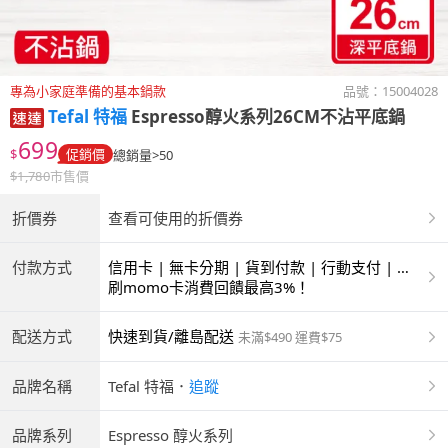
專為小家庭準備的基本鍋款
品號：
15004028
Tefal 特福
Espresso醇火系列26CM不沾平底鍋
699
$
促銷價
總銷量>50
$
1,780
市售價
折價券
查看可使用的折價券
付款方式
信用卡 | 無卡分期 | 貨到付款 | 行動支付 | 超
商付款 | ATM | 銀聯卡
刷momo卡消費回饋最高3%！
配送方式
快速到貨/離島配送
未滿$490 運費$75
品牌名稱
Tefal 特福
．
追蹤
品牌系列
Espresso 醇火系列