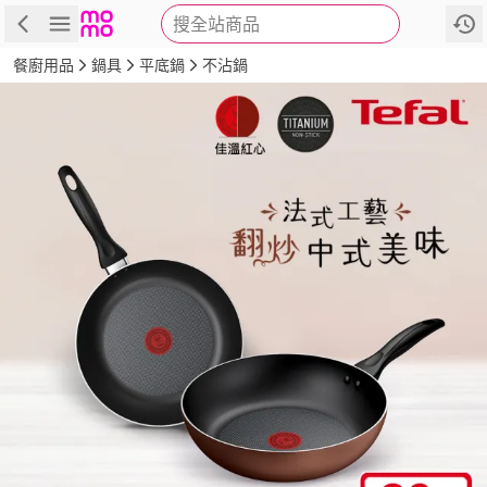
搜全站商品
商品
評價
詳情
規格
推薦
餐廚用品
鍋具
平底鍋
不沾鍋