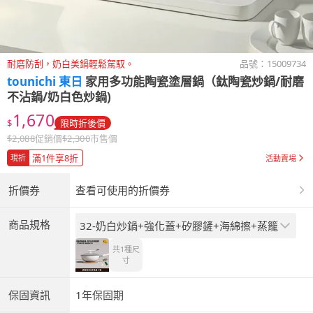
耐磨防刮，奶白美鍋輕鬆駕馭。
品號：
15009734
tounichi 東日
家用多功能陶瓷塗層鍋（鈦陶瓷炒鍋/耐磨
不沾鍋/奶白色炒鍋)
1,670
$
限時折後價
$
2,088
促銷價
$
2,300
市售價
滿1件享8折
現折
活動賣場
折價券
查看可使用的折價券
商品規格
32-奶白炒鍋+強化蓋+矽膠鏟+海綿擦+蒸籠
共1種
尺
寸
保固資訊
1年保固期