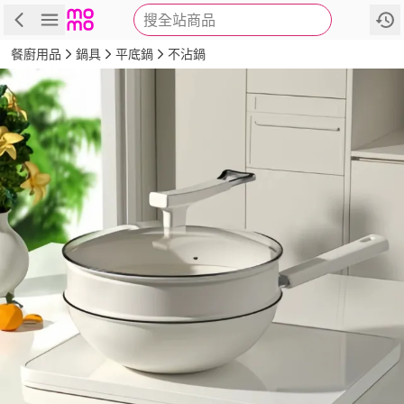
搜全站商品
商品
評價
詳情
規格
推薦
餐廚用品
鍋具
平底鍋
不沾鍋