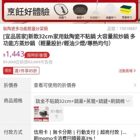
鈦陶瓷多功能輕量炒菜鍋
品號：
15018887
[宜品居家]新款32cm家用鈦陶瓷不粘鍋 大容量煎炒鍋 多
功能方蒸炒鍋（輕量設計/輕油少煙/導熱均勻）
1,443
$
限時折後價
$
1,698
促銷價
$
3,999
市售價
滿1件享85折
現折
活動賣場
折價券
查看可使用的折價券
商品規格
鈦金不粘鍋32cm+鍋蓋+蒸籠+鍋鏟+刷鍋棉
共1種
尺
寸
付款方式
信用卡 | 無卡分期 | 行動支付 | 超商付款 |
ATM | 銀聯卡
刷momo卡消費回饋最高3%！