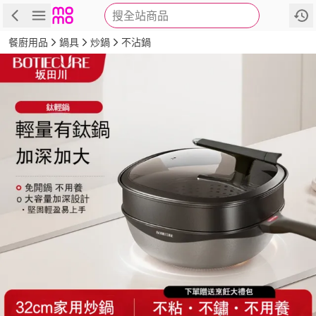
搜全站商品
商品
評價
詳情
規格
推薦
餐廚用品
鍋具
炒鍋
不沾鍋