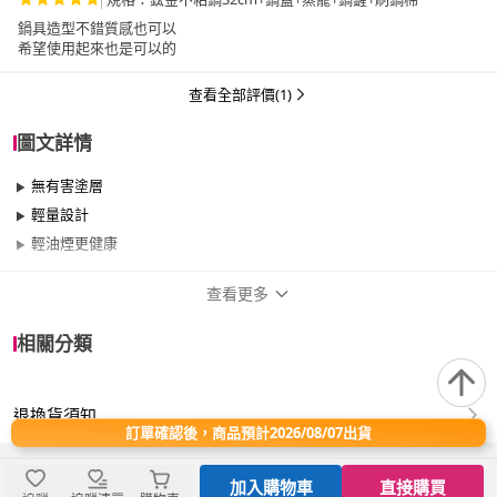
鍋具造型不錯質感也可以
希望使用起來也是可以的
查看全部評價(1)
圖文詳情
無有害塗層
輕量設計
輕油煙更健康
查看更多
商品規格
相關分類
尺寸
30cm~34cm
退換貨須知
材質
其他合金
訂單確認後，商品預計2026/08/07出貨
適用於
電磁爐、瓦斯爐、電陶爐、卡式爐
加入購物車
直接購買