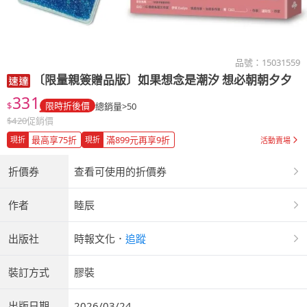
品號：
15031559
〔限量親簽贈品版〕如果想念是潮汐 想必朝朝夕夕
331
$
限時折後價
總銷量>50
$
420
促銷價
最高享75折
滿899元再享9折
現折
現折
活動賣場
折價券
查看可使用的折價券
作者
睦辰
出版社
時報文化
．
追蹤
裝訂方式
膠裝
出版日期
2026/03/24