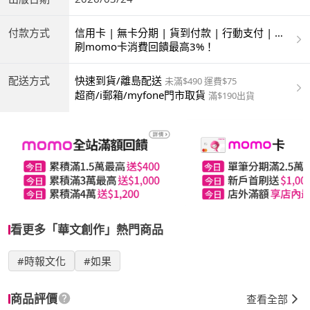
付款方式
信用卡 | 無卡分期 | 貨到付款 | 行動支付 | 超
商付款 | ATM | 銀聯卡
刷momo卡消費回饋最高3%！
配送方式
快速到貨/離島配送
未滿$490 運費$75
超商/i郵箱/myfone門市取貨
滿$190出貨
看更多「華文創作」熱門商品
#時報文化
#如果
商品評價
查看全部