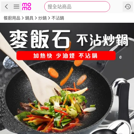
搜全站商品
商品
評價
詳情
規格
推薦
餐廚用品
鍋具
炒鍋
不沾鍋