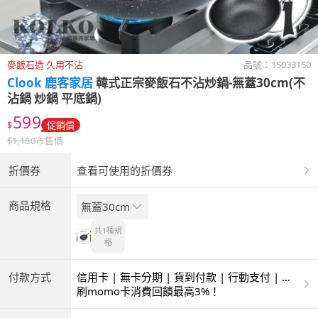
麥飯石造 久用不沾
品號：
15033150
Clook 鹿客家居
韓式正宗麥飯石不沾炒鍋-無蓋30cm(不
沾鍋 炒鍋 平底鍋)
599
$
促銷價
$
1,180
市售價
折價券
查看可使用的折價券
商品規格
無蓋30cm
共1種
規
格
付款方式
信用卡 | 無卡分期 | 貨到付款 | 行動支付 | 超
商付款 | ATM | 銀聯卡
刷momo卡消費回饋最高3%！