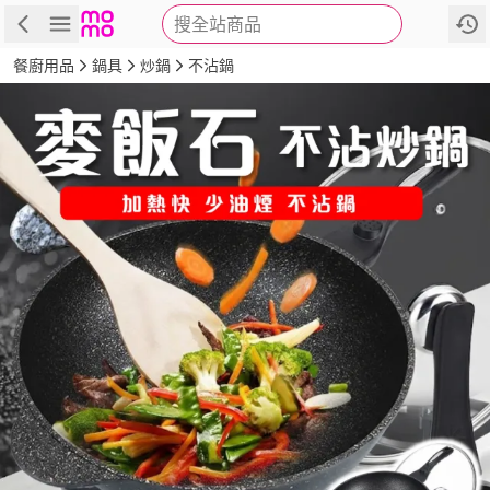
搜全站商品
商品
評價
詳情
規格
推薦
餐廚用品
鍋具
炒鍋
不沾鍋