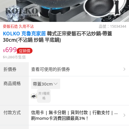
麥飯石造 久用不沾
品號：
15034344
KOLKO 克魯克家居
韓式正宗麥飯石不沾炒鍋-帶蓋
30cm(不沾鍋 炒鍋 平底鍋)
699
$
促銷價
$
1,280
市售價
折價券
查看可使用的折價券
商品規格
帶蓋30cm
共1種
規
格
付款方式
信用卡 | 無卡分期 | 貨到付款 | 行動支付 | 超
商付款 | ATM | 銀聯卡
刷momo卡消費回饋最高3%！