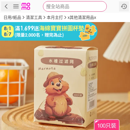
搜全站商品
商品
評價
詳情
規格
推薦
日用/紙品
清潔工具
本月主打
x其他清潔用品x