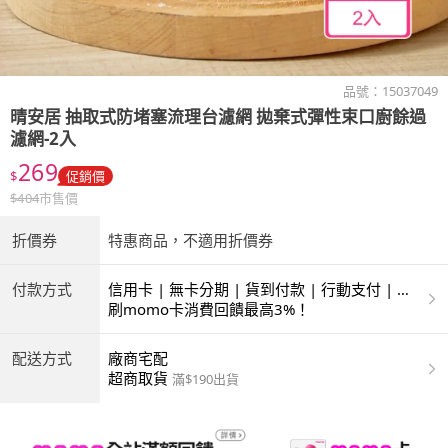
品號：
15037049
晴安居 抽取式防堵塞流理台濾網 拋棄式彈性束口廚餘過
濾網-2入
269
$
促銷價
$
404
市售價
折價券
特惠商品，不適用折價券
付款方式
信用卡 | 無卡分期 | 貨到付款 | 行動支付 | 超
商付款 | ATM | 銀聯卡
刷momo卡消費回饋最高3%！
配送方式
廠商宅配
超商取貨
滿$190出貨