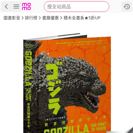
搜全站商品
商品
評價
簡介
詳細資訊
推薦
圖書影音
排行榜
書展優惠
積木全書系★5折UP