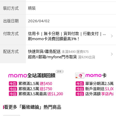
裝訂方式
精裝
出版日期
2026/04/02
付款方式
信用卡 | 無卡分期 | 貨到付款 | 行動支付 | 超
商付款 | ATM | 銀聯卡
刷momo卡消費回饋最高3%！
配送方式
快速到貨/離島配送
未滿$490 運費$75
超商/i郵箱/myfone門市取貨
滿$290出貨
看更多「藝術總論」熱門商品