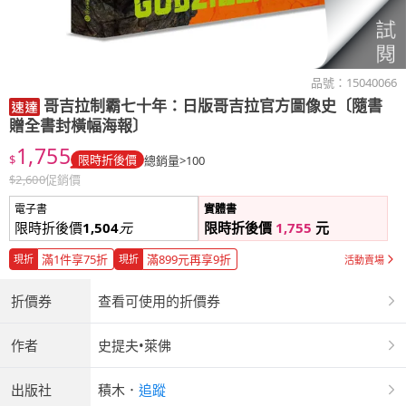
品號：
15040066
哥吉拉制霸七十年：日版哥吉拉官方圖像史〔隨書
贈全書封橫幅海報〕
1,755
$
限時折後價
總銷量>100
$
2,600
促銷價
電子書
實體書
限時折後價
1,504
元
限時折後價
1,755
元
滿1件享75折
滿899元再享9折
現折
現折
活動賣場
折價券
查看可使用的折價券
作者
史提夫•萊佛
出版社
積木
．
追蹤