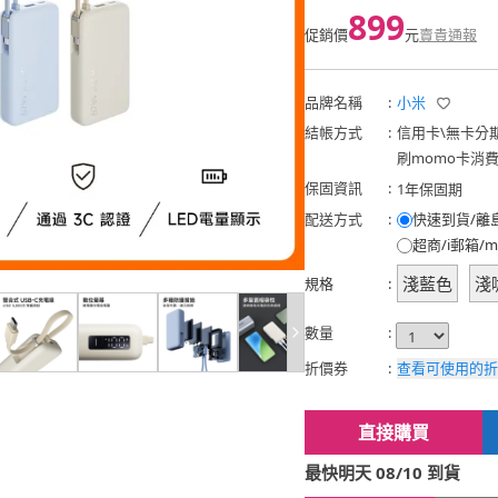
899
促銷價
元
賣貴通報
品牌名稱
:
小米
結帳方式
:
信用卡
\
無卡分
刷momo卡消
保固資訊
:
1年保固期
配送方式
:
快速到貨/離
超商/i郵箱/m
淺藍色
淺
規格
:
數量
:
折價券
:
查看可使用的折
直接購買
最快明天 08/10 到貨