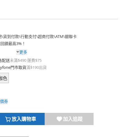
期
\
貨到付款
\
行動支付
\
超商付款
\
ATM
\
銀聯卡
費回饋最高3%！
更多
島配送
未滿$490 運費$75
yfone門市取貨
滿$190出貨
咖色
價券
放入購物車
加入追蹤