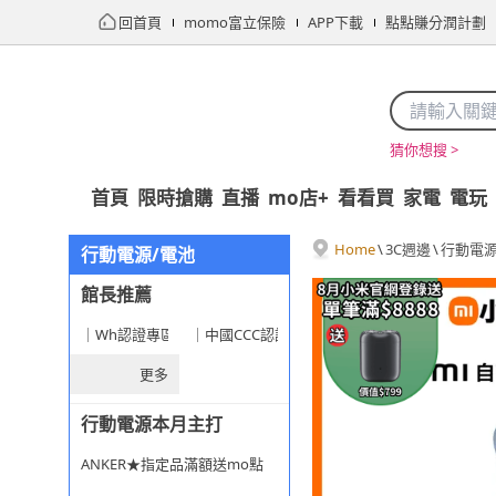
回首頁
momo富立保險
APP下載
點點賺分潤計劃
猜你想搜 >
首頁
限時搶購
直播
mo店+
看看買
家電
電玩
Home
\
3C週邊
\
行動電源
行動電源/電池
館長推薦
｜Wh認證專區★旅遊安心選
｜中國CCC認證專區
更多
行動電源本月主打
ANKER★指定品滿額送mo點