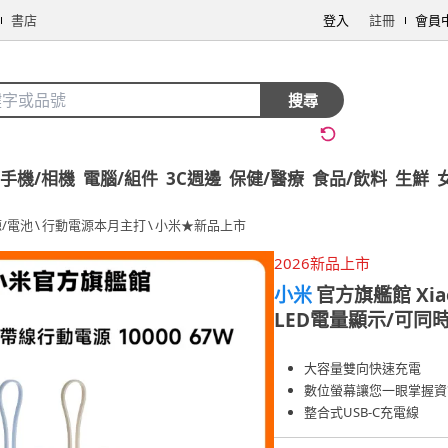
書店
登入
註冊
會員
搜尋
手機/相機
電腦/組件
3C週邊
保健/醫療
食品/飲料
生鮮
/電池
\
行動電源本月主打
\
小米★新品上市
2026新品上市
小米
官方旗艦館 Xia
LED電量顯示/可同
大容量雙向快速充電
數位螢幕讓您一眼掌握資
整合式USB-C充電線