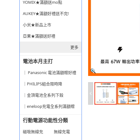
YOMIX★滿額送mo點
AUKEY★滿額好禮送不完!
小米★新品上市
亞果★滿額送好禮
更多
電池本月主打
｜ Panasonic 電池滿額贈好禮
｜PHILIPS組合限時降
｜金頂電池全系列下殺
｜eneloop充電全系列滿額贈
行動電源功能性分類
磁吸無線充
無線充電