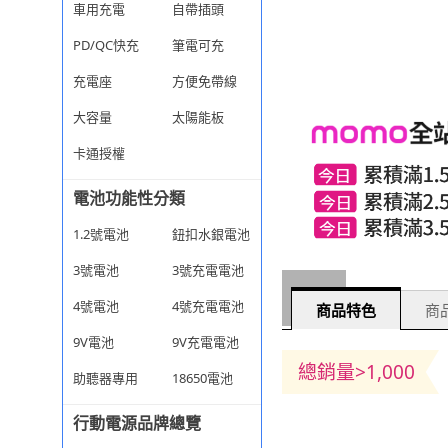
車用充電
自帶插頭
PD/QC快充
筆電可充
充電座
方便免帶線
大容量
太陽能板
卡通授權
電池功能性分類
1.2號電池
鈕扣水銀電池
3號電池
3號充電電池
4號電池
4號充電電池
商品特色
商品
9V電池
9V充電電池
總銷量>1,000
助聽器專用
18650電池
行動電源品牌總覽