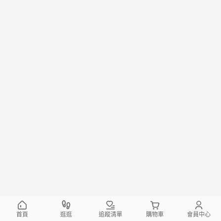
首頁
逛逛
追蹤清單
購物車
會員中心