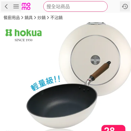
搜全站商品
商品
評價
詳情
規格
推薦
餐廚用品
鍋具
炒鍋
不沾鍋