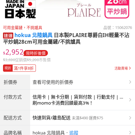
可用金屬鏟，不挑爐具
品號：
15062076
hokua 北陸鍋具
日本製PLAIRE尊爵白IH輕量不沾
平炒鍋28cm可用金屬鏟/不挑爐具
2,952
$
限時折後價
$
3,690
促銷價
$
5,200
市售價
滿1件享8折
現折
活動賣場
折價券
查看可使用的折價券
付款方式
信用卡 | 無卡分期 | 貨到付款 | 行動支付 | 超
商付款 | ATM | 銀聯卡
刷momo卡消費回饋最高3%！
配送方式
快速到貨/離島配送
未滿$490 運費$75
品牌名稱
hokua 北陸鍋具
．
追蹤