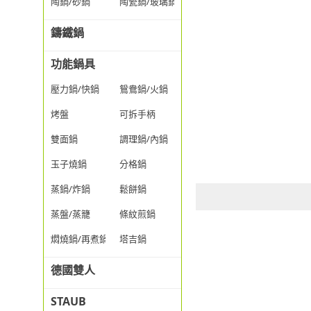
陶鍋/砂鍋
陶瓷鍋/玻璃鍋/透明鍋
鑄鐵鍋
功能鍋具
壓力鍋/快鍋
鴛鴦鍋/火鍋
烤盤
可拆手柄
雙面鍋
調理鍋/內鍋
玉子燒鍋
分格鍋
蒸鍋/炸鍋
鬆餅鍋
蒸盤/蒸籠
條紋煎鍋
燜燒鍋/再煮鍋
塔吉鍋
德國雙人
STAUB