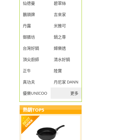
仙德曼
碧翠絲
鵝頭牌
吉來家
丹露
米雅可
御膳坊
鍋之尊
台灣好鍋
婦樂透
頂尖廚師
清水好鍋
正牛
陸寶
真功夫
丹尼家 DANNY JIA
優樂UNICOOK
更多
熱銷TOP5