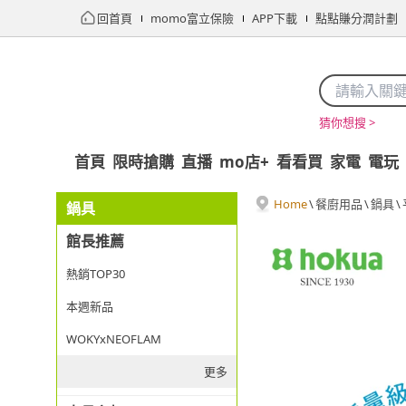
回首頁
momo富立保險
APP下載
點點賺分潤計劃
猜你想搜 >
首頁
限時搶購
直播
mo店+
看看買
家電
電玩
Home
\
餐廚用品
\
鍋具
\
鍋具
館長推薦
熱銷TOP30
本週新品
WOKYxNEOFLAM
更多