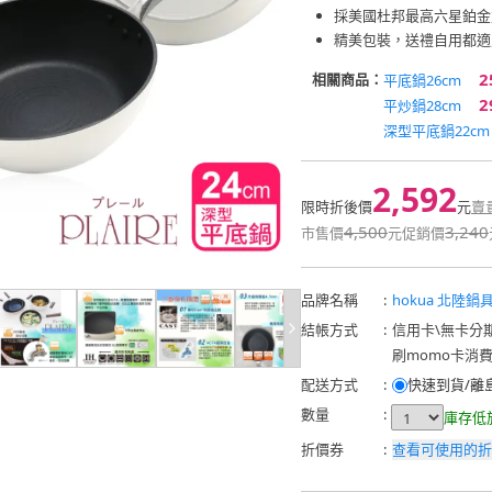
採美國杜邦最高六星鉑金
精美包裝，送禮自用都適
2
相關商品：
平底鍋26cm
2
平炒鍋28cm
深型平底鍋22cm
2,592
限時折後價
元
賣
4,500
3,240
市售價
元
促銷價
品牌名稱
:
hokua 北陸鍋
結帳方式
:
信用卡
\
無卡分
刷momo卡消
配送方式
:
快速到貨/離
數量
:
庫存低
折價券
:
查看可使用的折