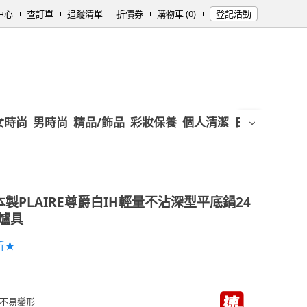
中心
查訂單
追蹤清單
折價券
購物車 (0)
登記活動
女時尚
男時尚
精品/飾品
彩妝保養
個人清潔
日用/紙品
母
本製PLAIRE尊爵白IH輕量不沾深型平底鍋24
爐具
折★
不易變形