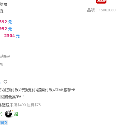
塗層
品號：
15062080
宜
592
元
952
元
2304
元
貴通報
元
具
期
\
貨到付款
\
行動支付
\
超商付款
\
ATM
\
銀聯卡
費回饋最高3%！
島配送
未滿$490 運費$75
於
組
4
價券