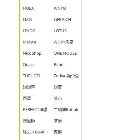
HOLA
KINYO
LMG
LiFE RiCH
LINOX
LOTUS
Maluta
WOKY沃廚
Nick Shop
ONE HOUSE
Quasi
Reun
THE LOEL
Zodiac 諾帝亞
鍋鍋窖
鍋寶
西華
美心
PERFECT理想
牛頭牌Buffalo
膳魔師
掌廚
膳夫THANKFUL
鏗鏘