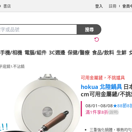
書店
登入
註冊
會員
搜尋
手機/相機
電腦/組件
3C週邊
保健/醫療
食品/飲料
生鮮
平底鍋
\
不沾鍋
可用金屬鏟，不挑爐具
hokua 北陸鍋具
日
cm可用金屬鏟/不挑
08/01~08/08
★88節8
滿1件享8折
(說明)
三重強化鍋體，導熱均勻