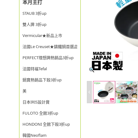
本月主打
STAUB 3折up
雙人牌 3折up
Vermicular★新品上市
法國Le Creuset★鑄鐵鍋首選品牌
PERFECT理想牌熱銷品3折up
法國特福Tefal
鍋寶熱銷品下殺3折up
美
日本IRIS設計賞
FULOTO 全館3折up
HONDONI 全館下殺3折up
韓國Neoflam