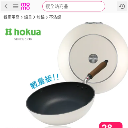
搜全站商品
商品
評價
詳情
規格
推薦
餐廚用品
鍋具
炒鍋
不沾鍋