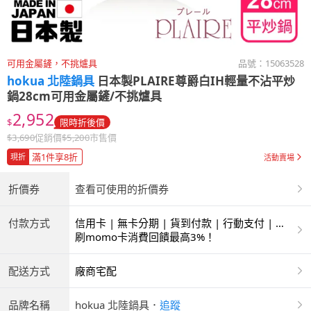
可用金屬鏟，不挑爐具
品號：
15063528
hokua 北陸鍋具
日本製PLAIRE尊爵白IH輕量不沾平炒
鍋28cm可用金屬鏟/不挑爐具
2,952
$
限時折後價
$
3,690
促銷價
$
5,200
市售價
滿1件享8折
現折
活動賣場
折價券
查看可使用的折價券
付款方式
信用卡 | 無卡分期 | 貨到付款 | 行動支付 | 超
商付款 | ATM | 銀聯卡
刷momo卡消費回饋最高3%！
配送方式
廠商宅配
品牌名稱
hokua 北陸鍋具
．
追蹤