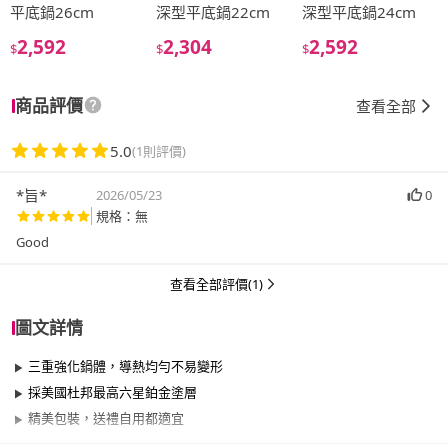
平底鍋26cm
深型平底鍋22cm
深型平底鍋24cm
2,592
2,304
2,592
$
$
$
商品評價
查看全部
5.0
(1則評價)
*旨*
2026/05/23
0
規格：無
查看全部評價(1)
圖文詳情
三重強化鍋體，導熱均勻不易變形
採美國杜邦最高六星鉑金塗層
精美包裝，送禮自用都適宜