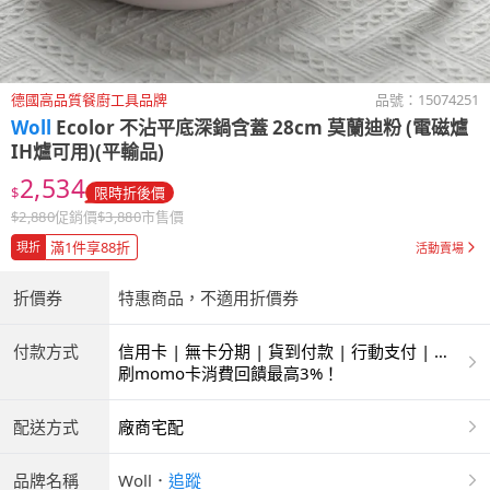
德國高品質餐廚工具品牌
品號：
15074251
Woll
Ecolor 不沾平底深鍋含蓋 28cm 莫蘭迪粉 (電磁爐
IH爐可用)(平輸品)
2,534
$
限時折後價
$
2,880
促銷價
$
3,880
市售價
滿1件享88折
現折
活動賣場
折價券
特惠商品，不適用折價券
付款方式
信用卡 | 無卡分期 | 貨到付款 | 行動支付 | 超
商付款 | ATM | 銀聯卡
刷momo卡消費回饋最高3%！
配送方式
廠商宅配
品牌名稱
Woll
．
追蹤