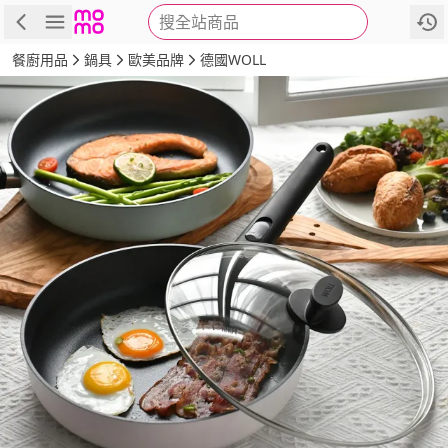
搜全站商品
商品
評價
詳情
規格
推薦
餐廚用品
鍋具
歐美品牌
德國WOLL