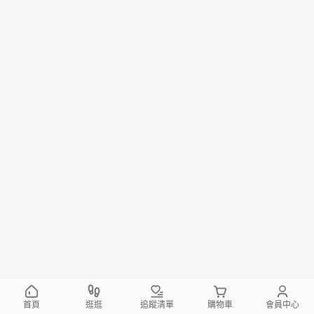
首頁
逛逛
追蹤清單
購物車
會員中心