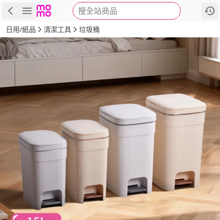
搜全站商品
商品
評價
詳情
規格
推薦
日用/紙品
清潔工具
垃圾桶