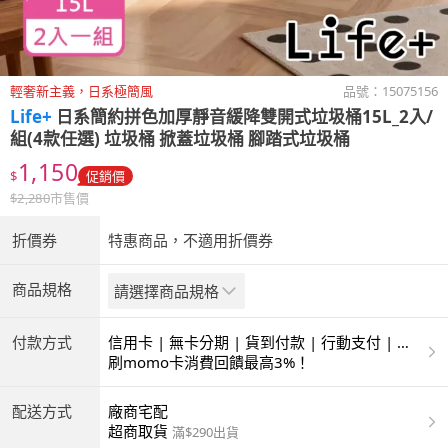
輕奢新主義，日系極簡風
品號：
15075156
Life+
日系簡約拼色加厚靜音緩降雙開式垃圾桶15L_2入/
組(4款任選) 垃圾桶 掀蓋垃圾桶 腳踏式垃圾桶
1,150
$
促銷價
$
2,280
市售價
折價券
特惠商品，不適用折價券
商品規格
請選擇商品規格
付款方式
信用卡 | 無卡分期 | 貨到付款 | 行動支付 | 超
商付款 | ATM | 銀聯卡
刷momo卡消費回饋最高3%！
配送方式
廠商宅配
超商取貨
滿$290出貨