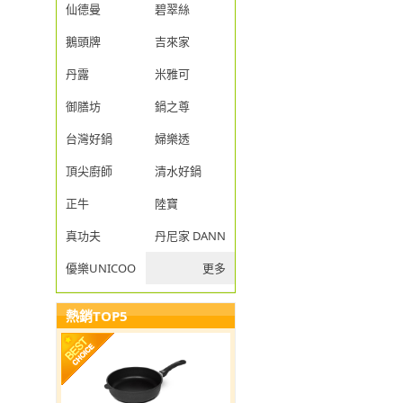
仙德曼
碧翠絲
鵝頭牌
吉來家
丹露
米雅可
御膳坊
鍋之尊
台灣好鍋
婦樂透
頂尖廚師
清水好鍋
正牛
陸寶
真功夫
丹尼家 DANNY JIA
優樂UNICOOK
更多
熱銷TOP5