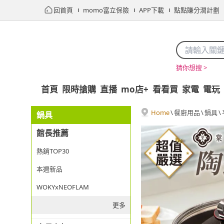
回首頁
momo富立保險
APP下載
點點賺分潤計劃
猜你想搜 >
首頁
限時搶購
直播
mo店+
看看買
家電
電玩
Home
\
餐廚用品
\
鍋具
\
鍋具
館長推薦
熱銷TOP30
本週新品
WOKYxNEOFLAM
更多