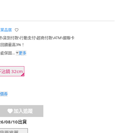
me 棠品居
期
\
貨到付款
\
行動支付
\
超商付款
\
ATM
\
銀聯卡
費回饋最高3%！
更多
瑕疵保固，
 於正常
為損壞
次性更換
沾鍋 32cm
維修部門，
換新品，
 非保固
價券
天保固
換貨： 商
自行拆
加入追蹤
格而損壞
可抗拒之
/08/10出貨
 商品會
或有個人