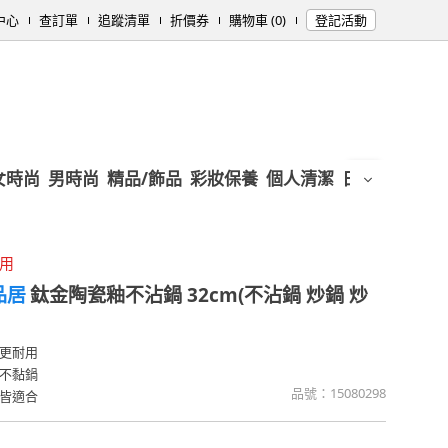
中心
查訂單
追蹤清單
折價券
購物車 (0)
登記活動
女時尚
男時尚
精品/飾品
彩妝保養
個人清潔
日用/紙品
母
通用
棠品居
鈦金陶瓷釉不沾鍋 32cm(不沾鍋 炒鍋 炒
更耐用
不黏鍋
品號：
15080298
皆適合