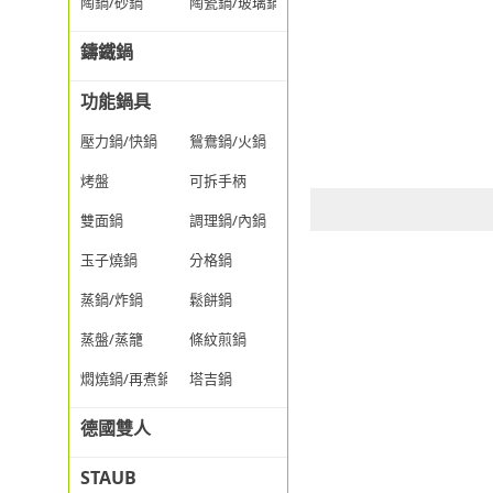
陶鍋/砂鍋
陶瓷鍋/玻璃鍋/透明鍋
鑄鐵鍋
功能鍋具
壓力鍋/快鍋
鴛鴦鍋/火鍋
烤盤
可拆手柄
雙面鍋
調理鍋/內鍋
玉子燒鍋
分格鍋
蒸鍋/炸鍋
鬆餅鍋
蒸盤/蒸籠
條紋煎鍋
燜燒鍋/再煮鍋
塔吉鍋
德國雙人
STAUB