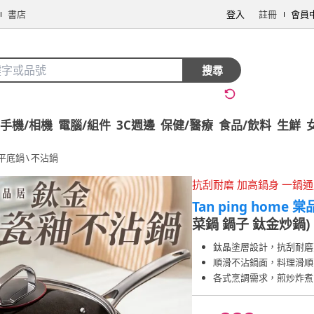
書店
登入
註冊
會員
搜尋
手機/相機
電腦/組件
3C週邊
保健/醫療
食品/飲料
生鮮
平底鍋
\
不沾鍋
抗刮耐磨 加高鍋身 一鍋
Tan ping home 
菜鍋 鍋子 鈦金炒鍋)
鈦晶塗層設計，抗刮耐磨
順滑不沾鍋面，料理滑順
各式烹調需求，煎炒炸煮