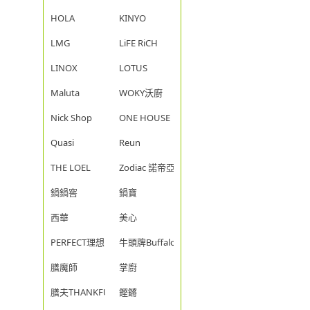
HOLA
KINYO
LMG
LiFE RiCH
LINOX
LOTUS
Maluta
WOKY沃廚
Nick Shop
ONE HOUSE
Quasi
Reun
THE LOEL
Zodiac 諾帝亞
鍋鍋窖
鍋寶
西華
美心
PERFECT理想
牛頭牌Buffalo
膳魔師
掌廚
膳夫THANKFUL
鏗鏘