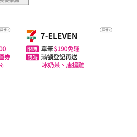
我要推薦
封後及無
性