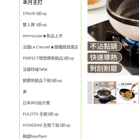
本月主打
STAUB 3折up
雙人牌 3折up
Vermicular★新品上市
法國Le Creuset★鑄鐵鍋首選品牌
PERFECT理想牌熱銷品3折up
法國特福Tefal
鍋寶熱銷品下殺3折up
美
日本IRIS設計賞
FULOTO 全館3折up
HONDONI 全館下殺3折up
韓國Neoflam