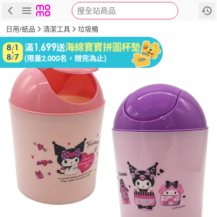
搜全站商品
商品
評價
詳情
規格
推薦
日用/紙品
清潔工具
垃圾桶