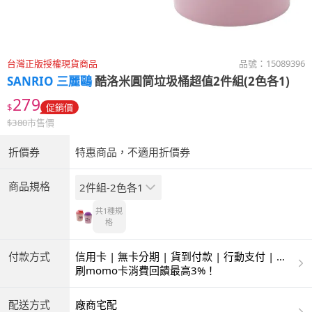
台灣正版授權現貨商品
品號：
15089396
SANRIO 三麗鷗
酷洛米圓筒垃圾桶超值2件組(2色各1)
279
$
促銷價
$
380
市售價
折價券
特惠商品，不適用折價券
商品規格
2件組-2色各1
共1種
規
格
付款方式
信用卡 | 無卡分期 | 貨到付款 | 行動支付 | 超
商付款 | ATM | 銀聯卡
刷momo卡消費回饋最高3%！
配送方式
廠商宅配