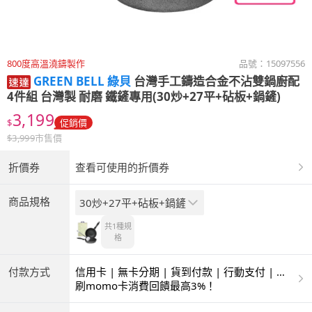
800度高溫澆鑄製作
品號：
15097556
GREEN BELL 綠貝
台灣手工鑄造合金不沾雙鍋廚配
4件組 台灣製 耐磨 鐵鏟專用(30炒+27平+砧板+鍋鏟)
3,199
$
促銷價
$
3,999
市售價
折價券
查看可使用的折價券
商品規格
30炒+27平+砧板+鍋鏟
共1種
規
格
付款方式
信用卡 | 無卡分期 | 貨到付款 | 行動支付 | 超
商付款 | ATM | 銀聯卡
刷momo卡消費回饋最高3%！