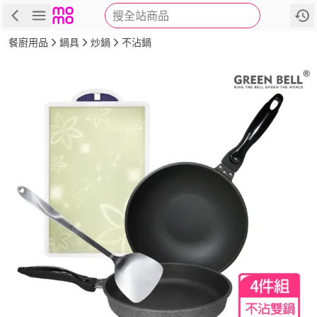
搜全站商品
商品
評價
詳情
規格
推薦
餐廚用品
鍋具
炒鍋
不沾鍋