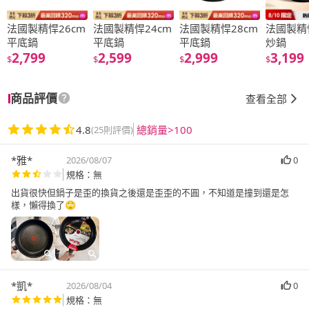
法國製精悍26cm
法國製精悍24cm
法國製精悍28cm
法國製精
平底鍋
平底鍋
平底鍋
炒鍋
2,799
2,599
2,999
3,199
$
$
$
$
商品評價
查看全部
4.8
總銷量>100
(25則評價)
*雅*
2026/08/07
0
規格：無
出貨很快但鍋子是歪的換貨之後還是歪歪的不圓，不知道是撞到還是怎
樣，懶得換了🙄
*凱*
2026/08/04
0
規格：無