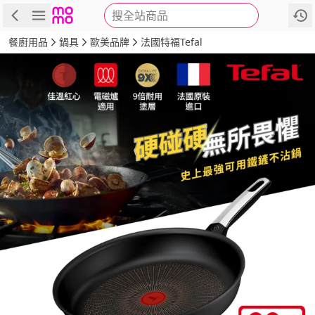
搜全站商品
商品
評價
詳情
規格
推薦
餐廚用品
鍋具
歐美品牌
法國特福Tefal