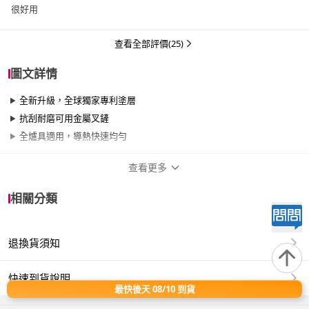
很好用
查看全部評價(25)
圖文詳情
全新升級，全球獨家專利塗層
抗刮耐磨可用金屬叉鏟
全爐具適用，導熱快速均勻
查看更多
商品規格
相關分類
品牌名稱
Tefal 特福
退換貨須知
尺寸
30cm~34cm
材質
其他合金
快速到貨說明
最快後天 08/10 到貨