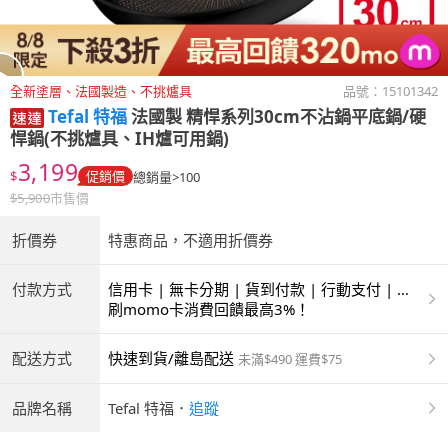
全新塗層、法國製造、不挑爐具
品號：
15101342
Tefal 特福
法國製 精悍系列30cm不沾鍋平底鍋/硬
悍鍋(不挑爐具、IH爐可用鍋)
3,199
$
促銷價
總銷量>100
$
5,900
市售價
折價券
特惠商品，不適用折價券
付款方式
信用卡 | 無卡分期 | 貨到付款 | 行動支付 | 超
商付款 | ATM | 銀聯卡
刷momo卡消費回饋最高3%！
配送方式
快速到貨/離島配送
未滿$490 運費$75
品牌名稱
Tefal 特福
．
追蹤