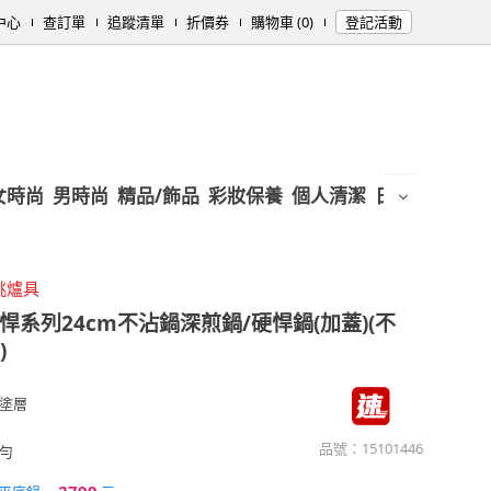
中心
查訂單
追蹤清單
折價券
購物車 (0)
登記活動
女時尚
男時尚
精品/飾品
彩妝保養
個人清潔
日用/紙品
母
挑爐具
悍系列24cm不沾鍋深煎鍋/硬悍鍋(加蓋)(不
)
塗層
品號：
15101446
勻