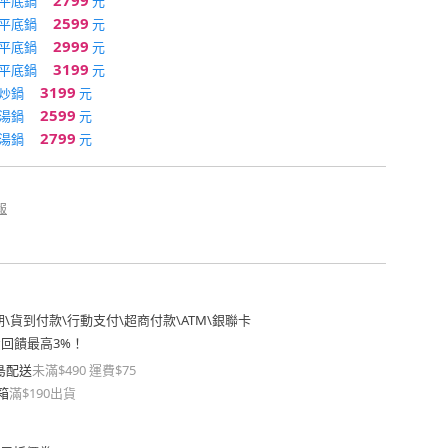
2799
m平底鍋
元
2599
m平底鍋
元
2999
m平底鍋
元
3199
m平底鍋
元
3199
m炒鍋
元
2599
m湯鍋
元
2799
m湯鍋
元
報
期
\
貨到付款
\
行動支付
\
超商付款
\
ATM
\
銀聯卡
費回饋最高3%！
島配送
未滿$490 運費$75
箱
滿$190出貨