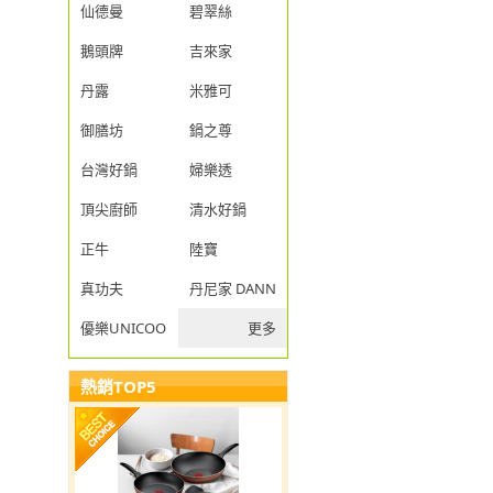
仙德曼
碧翠絲
鵝頭牌
吉來家
丹露
米雅可
御膳坊
鍋之尊
台灣好鍋
婦樂透
頂尖廚師
清水好鍋
正牛
陸寶
真功夫
丹尼家 DANNY JIA
優樂UNICOOK
更多
熱銷TOP5