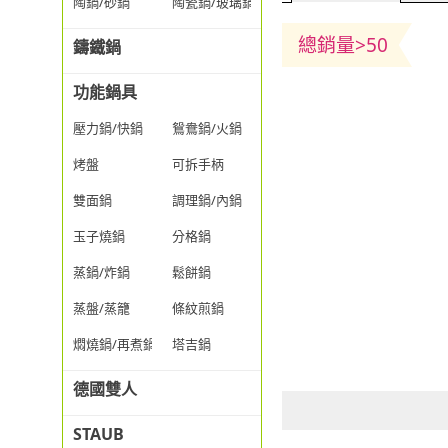
陶鍋/砂鍋
陶瓷鍋/玻璃鍋/透明鍋
總銷量>50
鑄鐵鍋
功能鍋具
壓力鍋/快鍋
鴛鴦鍋/火鍋
烤盤
可拆手柄
雙面鍋
調理鍋/內鍋
玉子燒鍋
分格鍋
蒸鍋/炸鍋
鬆餅鍋
蒸盤/蒸籠
條紋煎鍋
燜燒鍋/再煮鍋
塔吉鍋
德國雙人
STAUB