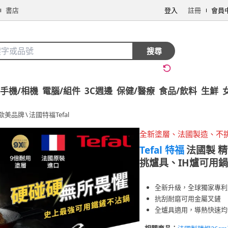
書店
登入
註冊
會員
搜尋
手機/相機
電腦/組件
3C週邊
保健/醫療
食品/飲料
生鮮
歐美品牌
\
法國特福Tefal
全新塗層、法國製造、不
Tefal 特福
法國製 精
挑爐具、IH爐可用鍋
全新升級，全球獨家專利
抗刮耐磨可用金屬叉鏟
全爐具適用，導熱快速均