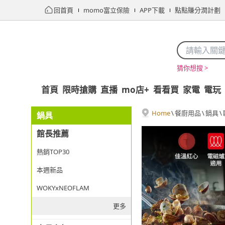
回首頁
momo富立保險
APP下載
點點賺分潤計劃
猜你想搜 >
首頁
限時搶購
直播
mo店+
看看買
家電
電玩
Home
\
餐廚用品
\
鍋具
\
鍋具
館長推薦
熱銷TOP30
本週新品
WOKYxNEOFLAM
更多