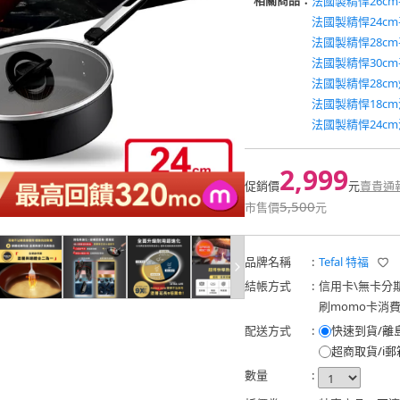
相關商品：
法國製精悍26c
法國製精悍24c
法國製精悍28c
法國製精悍30c
法國製精悍28c
法國製精悍18c
法國製精悍24c
2,999
促銷價
元
賣貴通
5,500
市售價
元
品牌名稱
:
Tefal 特福
結帳方式
:
信用卡
\
無卡分
刷momo卡消
配送方式
:
快速到貨/離
超商取貨/i郵
數量
: