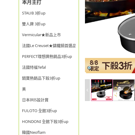
本月主打
STAUB 3折up
雙人牌 3折up
Vermicular★新品上市
法國Le Creuset★鑄鐵鍋首選品牌
PERFECT理想牌熱銷品3折up
法國特福Tefal
鍋寶熱銷品下殺3折up
美
日本IRIS設計賞
FULOTO 全館3折up
HONDONI 全館下殺3折up
韓國Neoflam