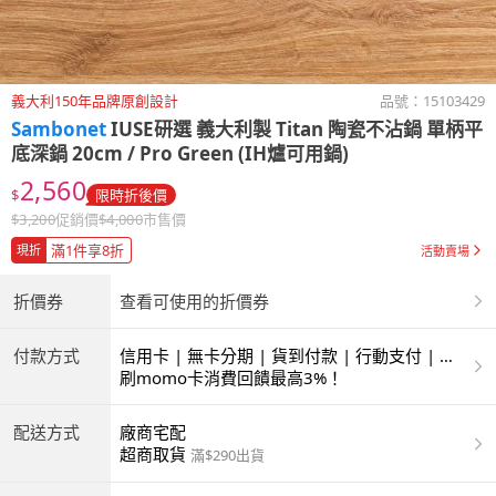
義大利150年品牌原創設計
品號：
15103429
Sambonet
IUSE研選 義大利製 Titan 陶瓷不沾鍋 單柄平
底深鍋 20cm / Pro Green (IH爐可用鍋)
2,560
$
限時折後價
$
3,200
促銷價
$
4,000
市售價
滿1件享8折
現折
活動賣場
折價券
查看可使用的折價券
付款方式
信用卡 | 無卡分期 | 貨到付款 | 行動支付 | 超
商付款 | ATM | 銀聯卡
刷momo卡消費回饋最高3%！
配送方式
廠商宅配
超商取貨
滿$290出貨