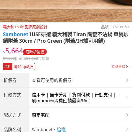
義大利150年品牌原創設計
品號：
15108152
Sambonet
IUSE研選 義大利製 Titan 陶瓷不沾鍋 單柄炒
鍋附蓋 30cm / Pro Green (附蓋/IH爐可用鍋)
5,664
$
限時折後價
$
7,080
促銷價
$
8,850
市售價
滿1件享8折
現折
活動賣場
折價券
查看可使用的折價券
付款方式
信用卡 | 無卡分期 | 貨到付款 | 行動支付 | 超
商付款 | 銀聯卡
刷momo卡消費回饋最高3%！
配送方式
廠商宅配
品牌名稱
Sambonet
．
追蹤