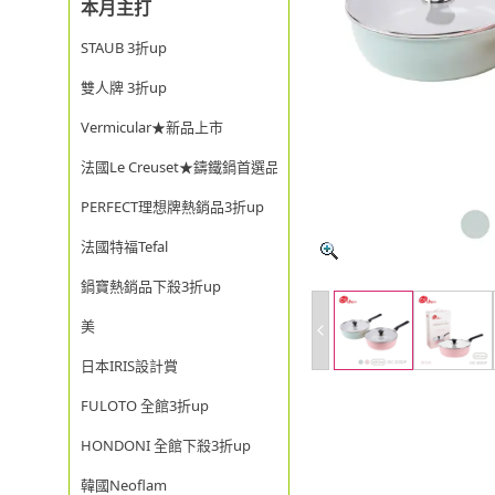
本月主打
STAUB 3折up
雙人牌 3折up
Vermicular★新品上市
法國Le Creuset★鑄鐵鍋首選品牌
PERFECT理想牌熱銷品3折up
法國特福Tefal
鍋寶熱銷品下殺3折up
美
日本IRIS設計賞
FULOTO 全館3折up
HONDONI 全館下殺3折up
韓國Neoflam