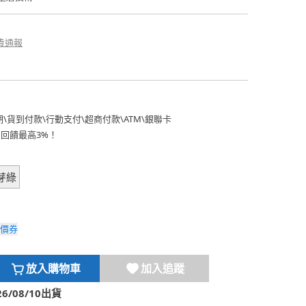
貴通報
期
\
貨到付款
\
行動支付
\
超商付款
\
ATM
\
銀聯卡
費回饋最高3%！
芽綠
價券
放入購物車
加入追蹤
/08/10出貨