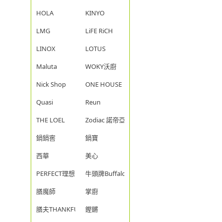
HOLA
KINYO
LMG
LiFE RiCH
LINOX
LOTUS
Maluta
WOKY沃廚
Nick Shop
ONE HOUSE
Quasi
Reun
THE LOEL
Zodiac 諾帝亞
鍋鍋窖
鍋寶
西華
美心
PERFECT理想
牛頭牌Buffalo
膳魔師
掌廚
膳夫THANKFUL
鏗鏘