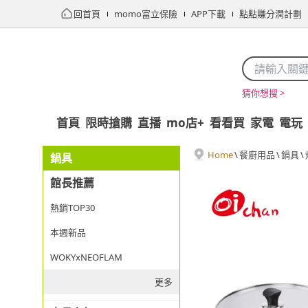
回首頁
momo富立保險
APP下載
點點賺分潤計劃
猜你想搜 >
首頁
限時搶購
直播
mo店+
看看買
家電
電玩
Home
\
餐廚用品
\
鍋具
\
鍋具
館長推薦
熱銷TOP30
本週新品
WOKYxNEOFLAM
更多