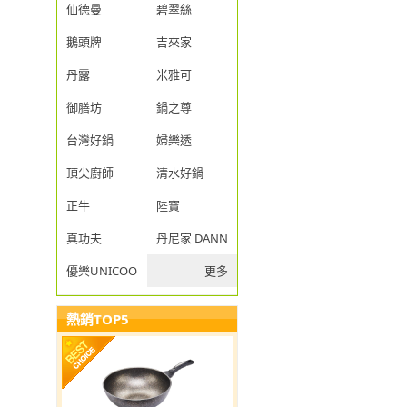
仙德曼
碧翠絲
鵝頭牌
吉來家
丹露
米雅可
御膳坊
鍋之尊
台灣好鍋
婦樂透
頂尖廚師
清水好鍋
正牛
陸寶
真功夫
丹尼家 DANNY JIA
優樂UNICOOK
更多
熱銷TOP5