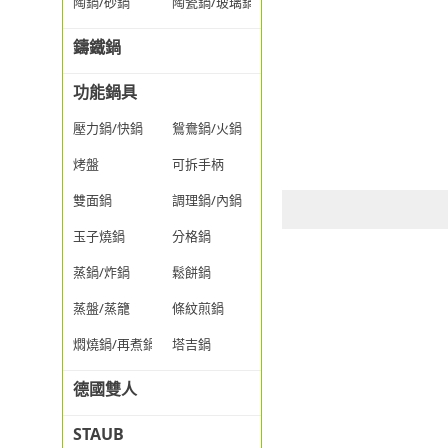
陶鍋/砂鍋
陶瓷鍋/玻璃鍋/透明鍋
鑄鐵鍋
功能鍋具
壓力鍋/快鍋
鴛鴦鍋/火鍋
烤盤
可拆手柄
雙面鍋
調理鍋/內鍋
玉子燒鍋
分格鍋
蒸鍋/炸鍋
鬆餅鍋
蒸盤/蒸籠
條紋煎鍋
燜燒鍋/再煮鍋
塔吉鍋
德國雙人
STAUB