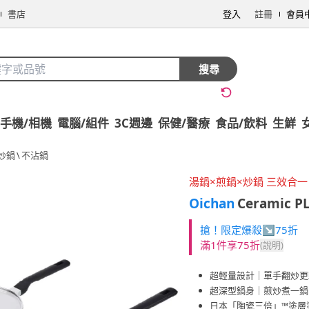
書店
登入
註冊
會員
搜尋
手機/相機
電腦/組件
3C週邊
保健/醫療
食品/飲料
生鮮
炒鍋
\
不沾鍋
湯鍋×煎鍋×炒鍋 三效合一
Oichan
Ceramic 
搶！限定爆殺↘75折
滿1件享75折
(說明)
超輕量設計｜單手翻炒更
超深型鍋身｜煎炒煮一鍋
日本「陶瓷三倍」™塗層