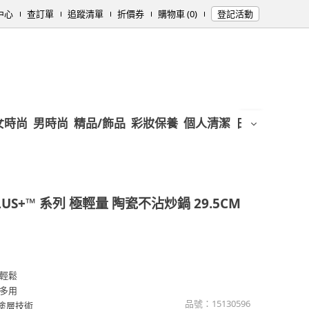
中心
查訂單
追蹤清單
折價券
購物車 (0)
登記活動
女時尚
男時尚
精品/飾品
彩妝保養
個人清潔
日用/紙品
母
PLUS+™ 系列 極輕量 陶瓷不沾炒鍋 29.5CM
輕鬆
多用
品號：
15130596
塗層技術