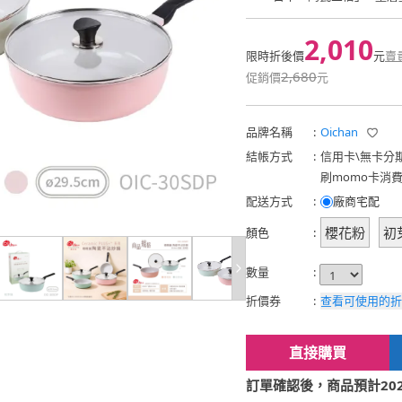
2,010
限時折後價
元
賣
2,680
促銷價
元
品牌名稱
:
Oichan
結帳方式
:
信用卡
\
無卡分
刷momo卡消
配送方式
:
廠商宅配
櫻花粉
初
顏色
:
數量
:
折價券
:
查看可使用的折
直接購買
訂單確認後，商品預計2026