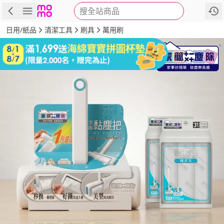
搜全站商品
商品
評價
詳情
規格
推薦
日用/紙品
清潔工具
刷具
萬用刷