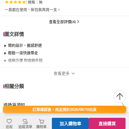
規格：無
一直都在使用，新包裝再買一支。
查看全部評價(4)
圖文詳情
簡約設計，握感舒適
輕鬆一滾快速帶走
收納方便 附收納外殼
查看更多
商品規格
相關分類
品牌名稱
家簡塵除
退換貨須知
適用於
臥室、客廳、浴室、廚房、門、門櫃、陽台、
訂單確認後，商品預計2026/08/10出貨
餐廳、室內、室外、玄關
加入購物車
直接購買
追蹤
追蹤清單
購物車