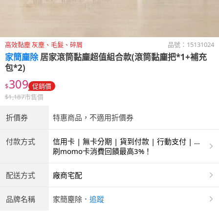
高效黏塵 灰塵、毛髮、碎屑
品號：
15131024
家簡塵除
居家滾筒黏塵超值組合款(滾筒黏塵把*1+補充
包*2)
309
$
促銷價
$
1,187
市售價
折價券
特惠商品，不適用折價券
付款方式
信用卡 | 無卡分期 | 貨到付款 | 行動支付 | 超
商付款 | ATM | 銀聯卡
刷momo卡消費回饋最高3%！
配送方式
廠商宅配
品牌名稱
家簡塵除
．
追蹤