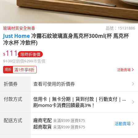
玻璃材質安全無毒
品號：
15131886
Just Home
冷霧石紋玻璃直身馬克杯300ml(杯 馬克杯
冷水杯 冷飲杯)
111
$
限時折後價
$
139
促銷價
$
299
市售價
滿1件享8折
現折
活動賣場
折價券
查看可使用的折價券
付款方式
信用卡 | 無卡分期 | 貨到付款 | 行動支付 | 超
商付款 | ATM | 銀聯卡
刷momo卡消費回饋最高3%！
配送方式
廠商宅配
未滿$599 運費$75
活動賣場
超商取貨
未滿$599 運費$75