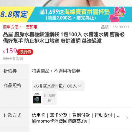
簡單方便，一套即用
品號：
15138373
品屋 廚房水槽極細濾網袋 1包100入 水槽濾水網 廚房必
備好幫手 防止排水口堵塞 廚餘濾網 菜渣過濾
159
$
促銷價
$
389
市售價
折價券
特惠商品，不適用折價券
商品規格
水槽濾水網1包/100入
共1種
規
格
付款方式
信用卡 | 無卡分期 | 貨到付款 | 行動支付 | 超
商付款 | ATM | 銀聯卡
刷momo卡消費回饋最高3%！