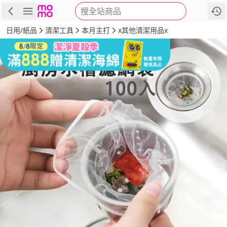
搜全站商品
商品
評價
詳情
規格
推薦
日用/紙品
清潔工具
本月主打
x其他清潔用品x