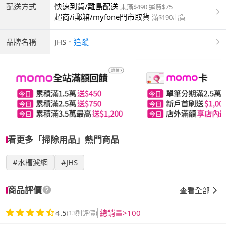
配送方式
快速到貨/離島配送
未滿$490 運費$75
超商/i郵箱/myfone門市取貨
滿$190出貨
品牌名稱
JHS
．
追蹤
看更多「掃除用品」熱門商品
#水槽濾網
#JHS
商品評價
查看全部
4.5
總銷量>100
(13則評價)