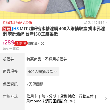
贈抽取盒 收納免煩惱
品號：
15138414
JHS
MIT 超細密水槽濾網 400入贈抽取盒 排水孔濾
網 廚房濾網 台灣ISO工廠製造
289
$
促銷價
總銷量>100
$
699
市售價
折價券
特惠商品，不適用折價券
商品規格
400入贈抽取盒
保固資訊
7天保固期
付款方式
信用卡 | 無卡分期 | 貨到付款 | 行動支付 | 超
商付款 | ATM | 銀聯卡
刷momo卡消費回饋最高3%！