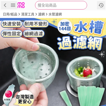
搜全站商品
商品
評價
詳情
規格
推薦
日用/紙品
清潔工具
濾網
水管濾網