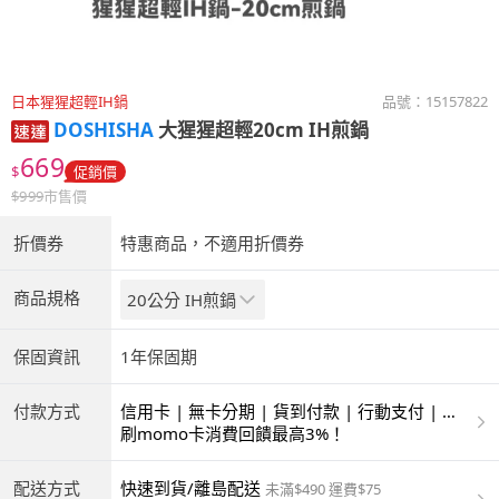
日本猩猩超輕IH鍋
品號：
15157822
DOSHISHA
大猩猩超輕20cm IH煎鍋
669
$
促銷價
$
999
市售價
折價券
特惠商品，不適用折價券
商品規格
20公分 IH煎鍋
保固資訊
1年保固期
付款方式
信用卡 | 無卡分期 | 貨到付款 | 行動支付 | 超
商付款 | ATM | 銀聯卡
刷momo卡消費回饋最高3%！
配送方式
快速到貨/離島配送
未滿$490 運費$75