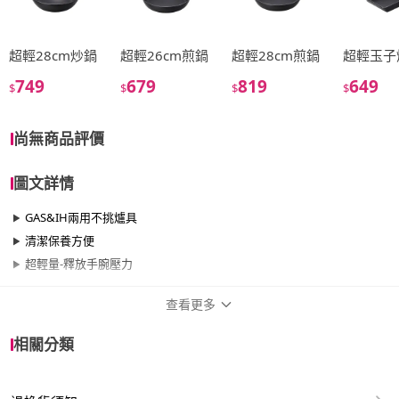
超輕28cm炒鍋
超輕26cm煎鍋
超輕28cm煎鍋
超輕玉子
749
679
819
649
$
$
$
$
尚無商品評價
圖文詳情
GAS&IH兩用不挑爐具
清潔保養方便
超輕量-釋放手腕壓力
查看更多
商品規格
相關分類
品牌名稱
DOSHISHA