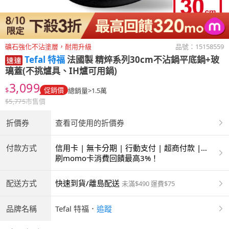
礦石強化不沾塗層，耐用升級
品號：
15158559
Tefal 特福
法國製 精焠系列30cm不沾鍋平底鍋+玻
璃蓋(不挑爐具、IH爐可用鍋)
3,099
$
促銷價
總銷量>1.5萬
$
5,775
市售價
折價券
查看可使用的折價券
付款方式
信用卡 | 無卡分期 | 行動支付 | 超商付款 |
ATM | 銀聯卡
刷momo卡消費回饋最高3%！
配送方式
快速到貨/離島配送
未滿$490 運費$75
品牌名稱
Tefal 特福
．
追蹤