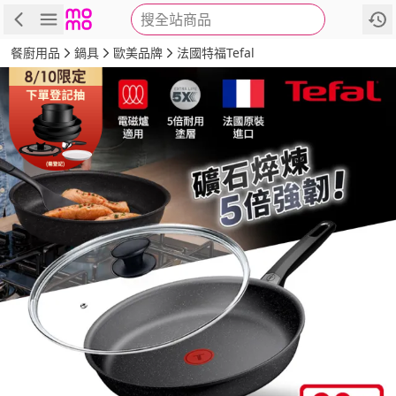
搜全站商品
商品
評價
詳情
規格
推薦
餐廚用品
鍋具
歐美品牌
法國特福Tefal