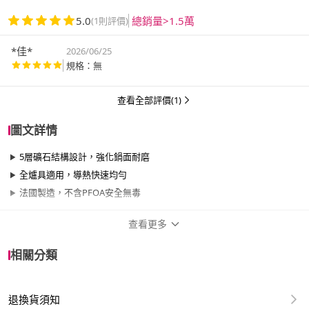
5.0
總銷量>1.5萬
(1則評價)
*佳*
2026/06/25
規格：無
查看全部評價(1)
圖文詳情
5層礦石結構設計，強化鍋面耐磨
全爐具適用，導熱快速均勻
法國製造，不含PFOA安全無毒
查看更多
商品規格
相關分類
品牌名稱
Tefal 特福
退換貨須知
尺寸
30cm~34cm