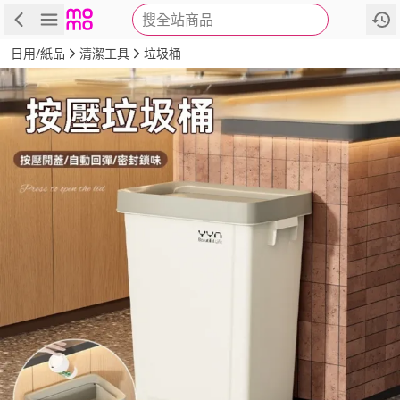
搜全站商品
商品
評價
詳情
規格
推薦
日用/紙品
清潔工具
垃圾桶