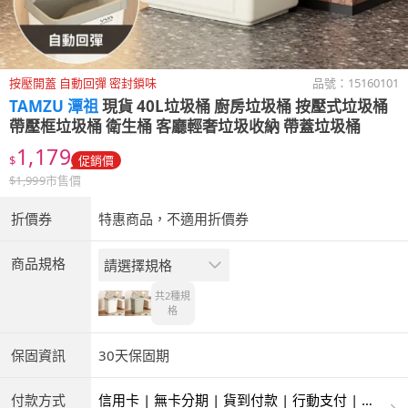
按壓開蓋 自動回彈 密封鎖味
品號：
15160101
TAMZU 潭祖
現貨 40L垃圾桶 廚房垃圾桶 按壓式垃圾桶
帶壓框垃圾桶 衛生桶 客廳輕奢垃圾收納 帶蓋垃圾桶
1,179
$
促銷價
$
1,999
市售價
折價券
特惠商品，不適用折價券
商品規格
請選擇規格
共2種
規
格
保固資訊
30天保固期
付款方式
信用卡 | 無卡分期 | 貨到付款 | 行動支付 | 超