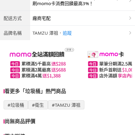
商付款 | ATM | 銀聯卡
刷momo卡消費回饋最高3%！
配送方式
廠商宅配
品牌名稱
TAMZU 潭祖
．
追蹤
看更多「垃圾桶」熱門商品
#垃圾桶
#衛生
#TAMZU 潭祖
尚無商品評價