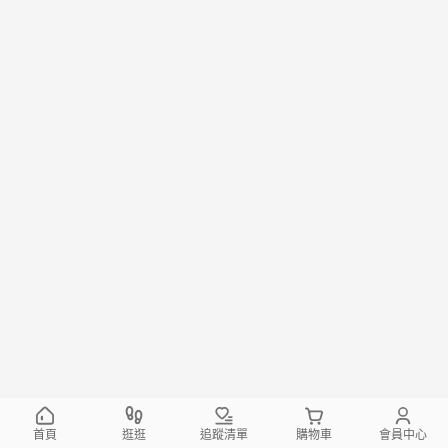
首頁
逛逛
追蹤清單
購物車
會員中心