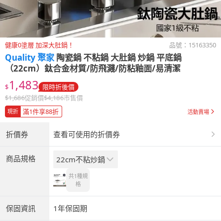
健康0塗層 加深大肚鍋！
品號：
15163350
Quality 聚家
陶瓷鍋 不粘鍋 大肚鍋 炒鍋 平底鍋
（22cm）鈦合金材質/防飛濺/防粘釉面/易清潔
1,483
$
限時折後價
$
1,686
促銷價
$
4,186
市售價
滿1件享88折
現折
活動賣場
折價券
查看可使用的折價券
商品規格
22cm不粘炒鍋
共1種
規
格
保固資訊
1年保固期