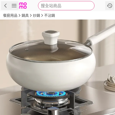
搜全站商品
商品
評價
詳情
規格
推薦
餐廚用品
鍋具
炒鍋
不沾鍋