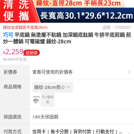
錘纹加深鍋底平底鍋28cm
品號：
15165257
巧可
平底鍋 無塗層不粘鍋 加深鍋底鈦鍋 牛排平底煎鍋 煎
炒一體鍋 可電磁爐 錘纹-28cm
2,259
$
促銷價
$
2,899
市售價
折價券
查看可使用的折價券
商品規格
錘纹-28cm煎☆
共1種
規
格
保固資訊
180天保固期
付款方式
信用卡 | 無卡分期 | 貨到付款 | 行動支付 | 超