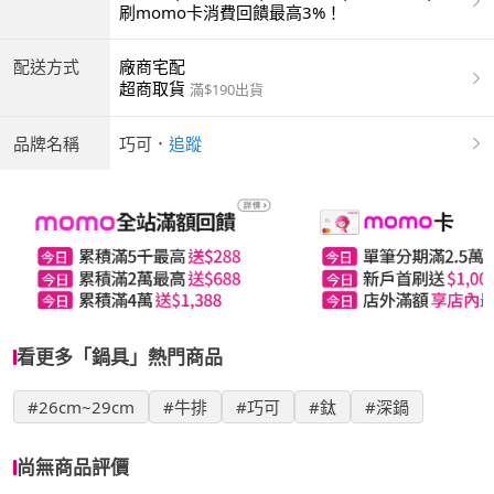
商付款 | ATM | 銀聯卡
刷momo卡消費回饋最高3%！
配送方式
廠商宅配
超商取貨
滿$190出貨
品牌名稱
巧可
．
追蹤
看更多「鍋具」熱門商品
#26cm~29cm
#牛排
#巧可
#鈦
#深鍋
尚無商品評價