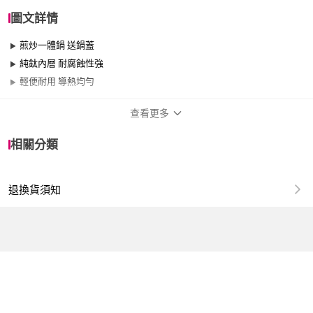
圖文詳情
煎炒一體鍋 送鍋蓋
純鈦內層 耐腐蝕性強
輕便耐用 導熱均勻
查看更多
商品規格
相關分類
品牌名稱
巧可
退換貨須知
尺寸
26cm~29cm
材質
鈦
適用於
電磁爐、瓦斯爐
款式
單柄