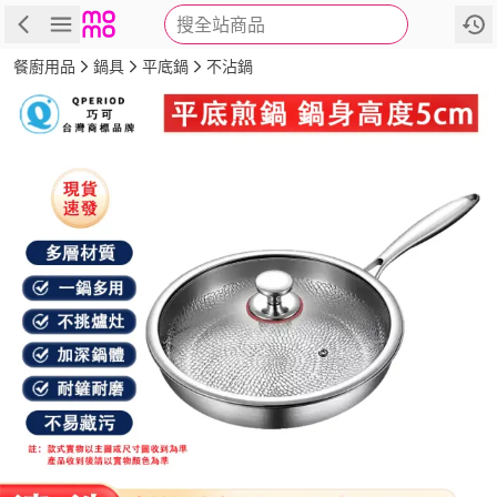
搜全站商品
商品
評價
詳情
規格
推薦
餐廚用品
鍋具
平底鍋
不沾鍋