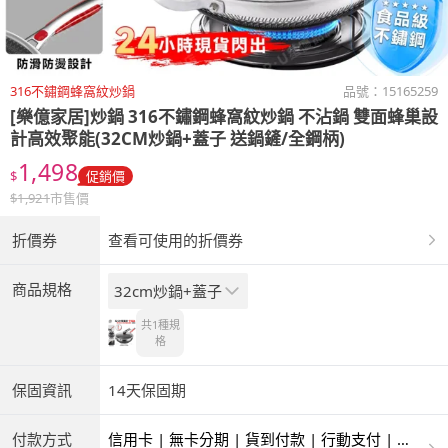
316不鏽鋼蜂窩紋炒鍋
品號：
15165259
[樂億家居]炒鍋 316不鏽鋼蜂窩紋炒鍋 不沾鍋 雙面蜂巢設
計高效聚能(32CM炒鍋+蓋子 送鍋鏟/全鋼柄)
1,498
$
促銷價
$
1,921
市售價
折價券
查看可使用的折價券
商品規格
32cm炒鍋+蓋子
共1種
規
格
保固資訊
14天保固期
付款方式
信用卡 | 無卡分期 | 貨到付款 | 行動支付 | 超