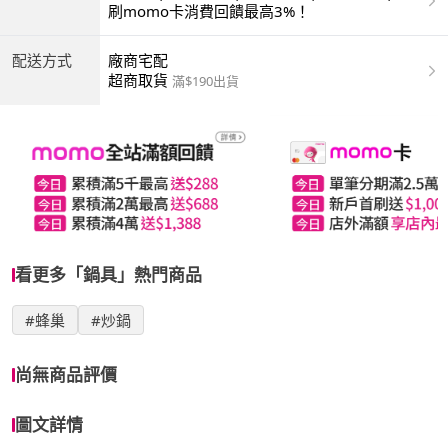
商付款 | ATM | 銀聯卡
刷momo卡消費回饋最高3%！
配送方式
廠商宅配
超商取貨
滿$190出貨
看更多「鍋具」熱門商品
#蜂巢
#炒鍋
尚無商品評價
圖文詳情