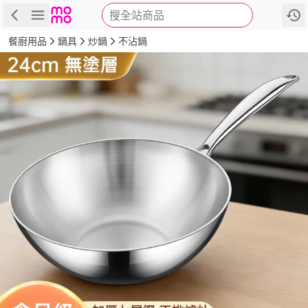
搜全站商品
商品
評價
詳情
規格
推薦
餐廚用品
鍋具
炒鍋
不沾鍋