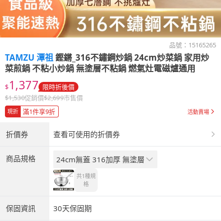
品號：
15165265
TAMZU 潭祖
鏗鏘_316不鏽鋼炒鍋 24cm炒菜鍋 家用炒
菜煎鍋 不粘小炒鍋 無塗層不粘鍋 燃氣灶電磁爐通用
1,377
$
限時折後價
$
1,530
促銷價
$
2,699
市售價
滿1件享9折
現折
活動賣場
折價券
查看可使用的折價券
商品規格
24cm無蓋 316加厚 無塗層
共1種
規
格
保固資訊
30天保固期