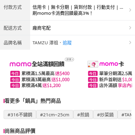
付款方式
信用卡 | 無卡分期 | 貨到付款 | 行動支付 | 超
商付款 | ATM | 銀聯卡
刷momo卡消費回饋最高3%！
配送方式
廠商宅配
品牌名稱
TAMZU 潭祖
．
追蹤
看更多「鍋具」熱門商品
#316不鏽鋼
#21cm~25cm
#煎鍋
#炒菜鍋
#TAM
尚無商品評價