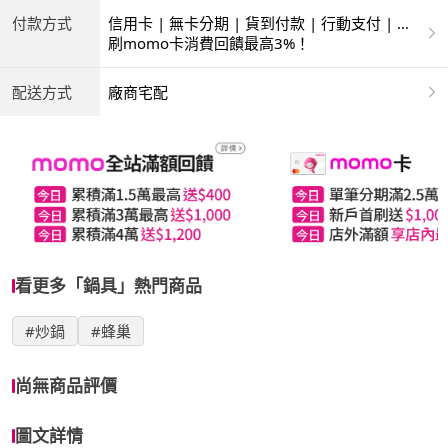
付款方式
信用卡 | 無卡分期 | 貨到付款 | 行動支付 | 超
商付款 | ATM | 銀聯卡
刷momo卡消費回饋最高3%！
配送方式
廠商宅配
看更多「鍋具」熱門商品
#炒鍋
#蜂巢
尚無商品評價
圖文詳情