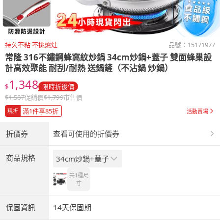
持久不粘 不挑爐灶
品號：
15171977
常隆 316不鏽鋼蜂窩紋炒鍋 34cm炒鍋+蓋子 雙面蜂巢設
計高效聚能 耐刮/耐熱 送鍋鏟（不沾鍋 炒鍋）
1,348
$
限時折後價
$
1,587
促銷價
$
1,799
市售價
滿1件享85折
現折
活動賣場
折價券
查看可使用的折價券
商品規格
34cm炒鍋+蓋子
共1種
尺
寸
保固資訊
14天保固期