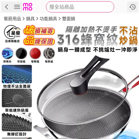
搜全站商品
商品
評價
詳情
規格
推薦
餐廚用品
鍋具
功能鍋具
雙面鍋